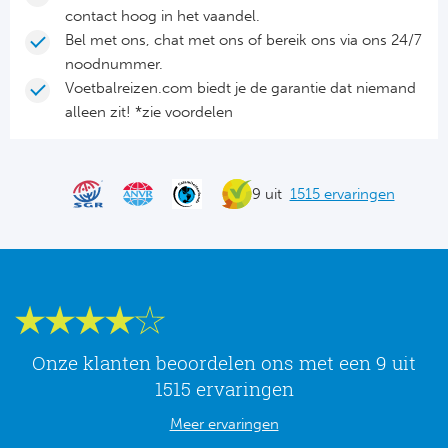
Tr
Bra
So
contact hoog in het vaandel.
Co
Bel met ons, chat met ons of bereik ons via ons 24/7
Ver
noodnummer.
Spanj
Su
Voetbalreizen.com biedt je de garantie dat niemand
Arg
alleen zit! *zie voordelen
Rea
Italië
FC
Ser
9 uit
1515 ervaringen
Atl
Cop
Val
Duits
Sev
Bu
Rea
Onze klanten beoordelen ons met een 9 uit
2. 
1515 ervaringen
Ath
Meer ervaringen
DF
Rea