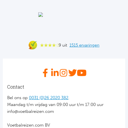
Ba
He
Bo
Uni
9 uit
1515 ervaringen
Ha
Frankr
Par
Contact
Ol
Bel ons op
0031 (0)26 2020 382
.
Maandag t/m vrijdag van 09:00 uur t/m 17:00 uur
OG
info@voetbalreizen.com
Voetbalreizen.com BV
Portu