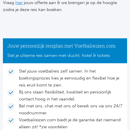
Su
Vraag
hier
jouw offerte aan & we brengen je op de hoogte
Pr
Train
zodra je deze reis kan boeken.
Turkij
Voetb
To
Ch
Tra
Schot
Ch
Le
Train
België
Cry
Le
Jouw persoonlijk reisplan met Voetbalreizen.com
Overi
Tr
Fu
Stel je ultieme reis samen met vlucht, hotel & tickets
FA
Tra
De
Ev
Le
Stel jouw voetbalreis zelf samen. In het
Tra
Po
boekingsproces kies je eenvoudig en flexibel hoe je
Ast
Co
reis eruit komt te zien.
Tr
Oos
Bij ons staan flexibiliteit, kwaliteit en persoonlijk
Le
contact hoog in het vaandel.
Spanj
Tr
Tsj
Bel met ons, chat met ons of bereik ons via ons 24/7
Ip
noodnummer.
Pri
Tra
Ser
Voetbalreizen.com biedt je de garantie dat niemand
Qu
alleen zit! *zie voordelen
Seg