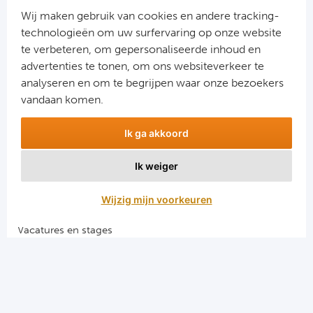
Cel
Wij maken gebruik van cookies en andere tracking-
technologieën om uw surfervaring op onze website
Ra
te verbeteren, om gepersonaliseerde inhoud en
advertenties te tonen, om ons websiteverkeer te
Aanmelden
Ab
analyseren en om te begrijpen waar onze bezoekers
Snel naar
vandaan komen.
Turkij
Combinatiereizen voetbal en darts
Ik ga akkoord
Voetbalreizen FC Barcelona
Bes
Voetbalreizen Manchester City FC
Ik weiger
Voetbalreizen Manchester United
Fe
Voetbalreizen Liverpool FC
Wijzig mijn voorkeuren
Gal
Vacatures en stages
Voetbalgarant regeling
België
Algemene voorwaarden
Cl
Privacy en cookies