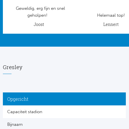
Geweldig, erg fijn en snel
Frankr
Ma
geholpen!
Helemaal top!
RC
Joost
Lennert
Lig
Gi
België
RC
Jup
La
Gresley
Portu
CA
Pri
CD
Opgericht
Schot
CD 
Capaciteit stadion
Sco
Co
Bijnaam