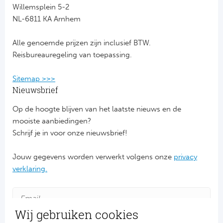
Willemsplein 5-2
NL-6811 KA Arnhem
FC
Alle genoemde prijzen zijn inclusief BTW.
Ben
Reisbureauregeling van toepassing.
Sp
Sitemap >>>
SC
Nieuwsbrief
Op de hoogte blijven van het laatste nieuws en de
Est
mooiste aanbiedingen?
Schrijf je in voor onze nieuwsbrief!
Ca
Jouw gegevens worden verwerkt volgens onze
privacy
CD
verklaring.
Es
Schot
Wij gebruiken cookies