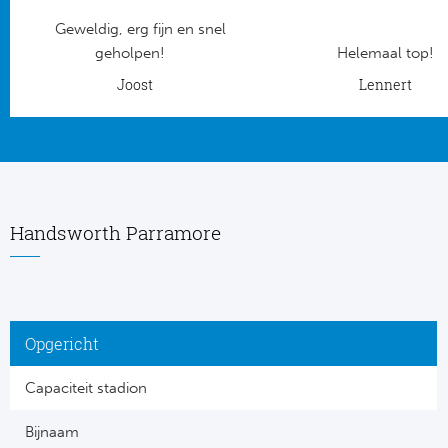
Geweldig, erg fijn en snel
Frankr
Ma
geholpen!
Helemaal top!
RC
Joost
Lennert
Lig
Gi
België
RC
Jup
La
Handsworth Parramore
Portu
CA
Pri
CD
Opgericht
Schot
CD 
Capaciteit stadion
Sco
Co
Bijnaam