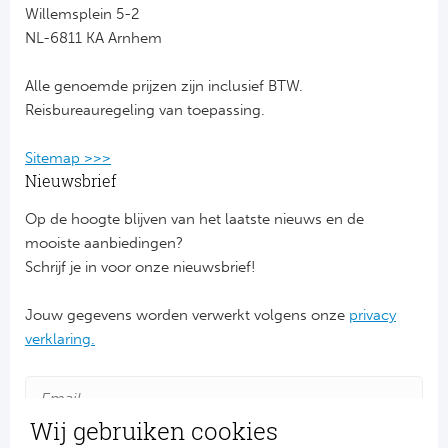
Willemsplein 5-2
NL-6811 KA Arnhem
FC
Alle genoemde prijzen zijn inclusief BTW.
Ben
Reisbureauregeling van toepassing.
Sp
Sitemap >>>
SC
Nieuwsbrief
Op de hoogte blijven van het laatste nieuws en de
Est
mooiste aanbiedingen?
Schrijf je in voor onze nieuwsbrief!
Ca
Jouw gegevens worden verwerkt volgens onze
privacy
CD
verklaring.
Schot
Cel
Wij gebruiken cookies