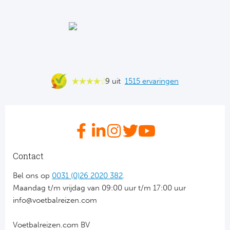
Ba
He
Bo
Uni
9 uit
1515 ervaringen
Ha
Frankr
Par
Contact
Ol
Bel ons op
0031 (0)26 2020 382
.
Maandag t/m vrijdag van 09:00 uur t/m 17:00 uur
OG
info@voetbalreizen.com
Voetbalreizen.com BV
Portu