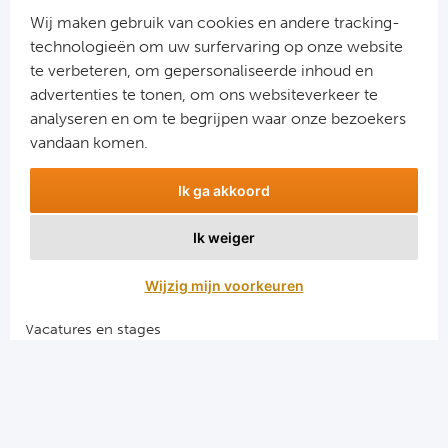
Ra
Wij maken gebruik van cookies en andere tracking-
technologieën om uw surfervaring op onze website
Ab
te verbeteren, om gepersonaliseerde inhoud en
advertenties te tonen, om ons websiteverkeer te
Aanmelden
analyseren en om te begrijpen waar onze bezoekers
Turkij
Snel naar
vandaan komen.
Bes
Combinatiereizen voetbal en darts
Ik ga akkoord
Voetbalreizen FC Barcelona
Fe
Voetbalreizen Manchester City FC
Ik weiger
Voetbalreizen Manchester United
Gal
Voetbalreizen Liverpool FC
Wijzig mijn voorkeuren
België
Vacatures en stages
Voetbalgarant regeling
Cl
Algemene voorwaarden
RS
Privacy en cookies