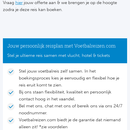
Su
Vraag
hier
jouw offerte aan & we brengen je op de hoogte
Pr
Train
zodra je deze reis kan boeken.
Turkij
Voetb
To
Ch
Tra
Schot
Ch
Le
Train
België
Cry
Le
Jouw persoonlijk reisplan met Voetbalreizen.com
Overi
Tr
Fu
Stel je ultieme reis samen met vlucht, hotel & tickets
FA
Tra
De
Ev
Le
Stel jouw voetbalreis zelf samen. In het
Tra
Po
boekingsproces kies je eenvoudig en flexibel hoe je
Ast
Co
reis eruit komt te zien.
Tr
Oos
Bij ons staan flexibiliteit, kwaliteit en persoonlijk
Le
contact hoog in het vaandel.
Spanj
Tr
Tsj
Bel met ons, chat met ons of bereik ons via ons 24/7
Ip
noodnummer.
Pri
Tra
Ser
Voetbalreizen.com biedt je de garantie dat niemand
Qu
alleen zit! *zie voordelen
Seg