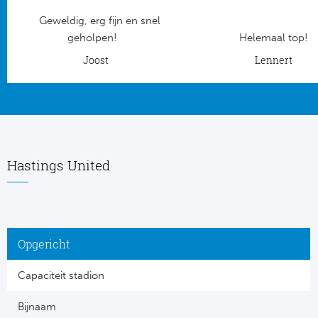
Geweldig, erg fijn en snel
Frankr
Ma
geholpen!
Helemaal top!
RC
Joost
Lennert
Lig
Gi
België
RC
Jup
La
Hastings United
Portu
CA
Pri
CD
Opgericht
Schot
CD 
Capaciteit stadion
Sco
Co
Bijnaam