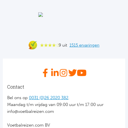
Ba
He
Bo
Uni
9 uit
1515 ervaringen
Ha
Frankr
Par
Contact
Ol
Bel ons op
0031 (0)26 2020 382
.
Maandag t/m vrijdag van 09:00 uur t/m 17:00 uur
OG
info@voetbalreizen.com
Voetbalreizen.com BV
Portu