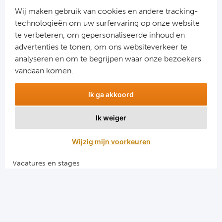
Cel
Wij maken gebruik van cookies en andere tracking-
technologieën om uw surfervaring op onze website
Ra
te verbeteren, om gepersonaliseerde inhoud en
advertenties te tonen, om ons websiteverkeer te
Aanmelden
Ab
analyseren en om te begrijpen waar onze bezoekers
Snel naar
vandaan komen.
Turkij
Combinatiereizen voetbal en darts
Ik ga akkoord
Voetbalreizen FC Barcelona
Bes
Voetbalreizen Manchester City FC
Ik weiger
Voetbalreizen Manchester United
Fe
Voetbalreizen Liverpool FC
Wijzig mijn voorkeuren
Gal
Vacatures en stages
Voetbalgarant regeling
België
Algemene voorwaarden
Cl
Privacy en cookies