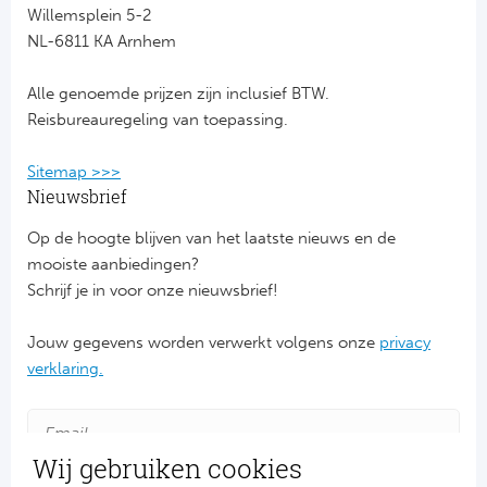
Willemsplein 5-2
NL-6811 KA Arnhem
FC
Alle genoemde prijzen zijn inclusief BTW.
Ben
Reisbureauregeling van toepassing.
Sp
Sitemap >>>
SC
Nieuwsbrief
Op de hoogte blijven van het laatste nieuws en de
Est
mooiste aanbiedingen?
Schrijf je in voor onze nieuwsbrief!
Ca
Jouw gegevens worden verwerkt volgens onze
privacy
CD
verklaring.
Es
Schot
Wij gebruiken cookies