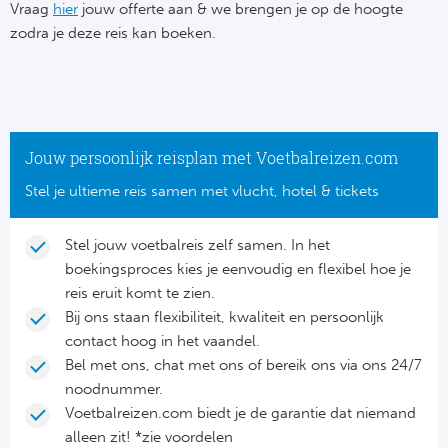
Su
Vraag
hier
jouw offerte aan & we brengen je op de hoogte
Pr
Train
zodra je deze reis kan boeken.
Turkij
Voetb
To
Ch
Tra
Schot
Ch
Le
Train
België
Cry
Le
Jouw persoonlijk reisplan met Voetbalreizen.com
Overi
Tr
Fu
Stel je ultieme reis samen met vlucht, hotel & tickets
FA
Tra
De
Ev
Le
Stel jouw voetbalreis zelf samen. In het
Tra
Po
boekingsproces kies je eenvoudig en flexibel hoe je
Ast
Co
reis eruit komt te zien.
Tr
Oos
Bij ons staan flexibiliteit, kwaliteit en persoonlijk
Le
contact hoog in het vaandel.
Spanj
Tr
Tsj
Bel met ons, chat met ons of bereik ons via ons 24/7
Ip
noodnummer.
Pri
Tra
Ser
Voetbalreizen.com biedt je de garantie dat niemand
Qu
alleen zit! *zie voordelen
Seg