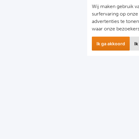
Wij maken gebruik v
surfervaring op onze
advertenties te tone
waar onze bezoeker
Ik ga akkoord
Ik
wsbrief
Snel naa
 hoogte blijven van het laatste nieuws en de mooiste
Combinatier
edingen?
Voetbalreiz