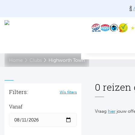
Home
Clubs
Highworth Town
0 reizen
Filters:
Wis filters
Vanaf
Vraag
hier
jouw offe