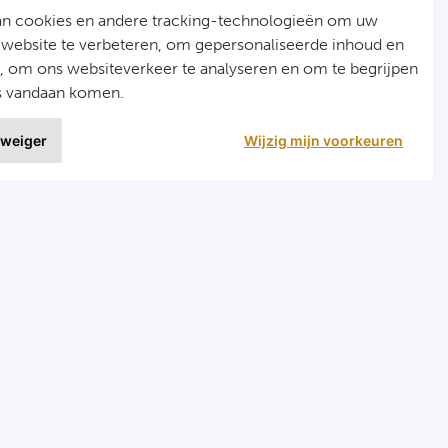
an cookies en andere tracking-technologieën om uw
 website te verbeteren, om gepersonaliseerde inhoud en
n, om ons websiteverkeer te analyseren en om te begrijpen
s vandaan komen.
 weiger
Wijzig mijn voorkeuren
9 uit
1515 ervaringen
r
Programma's
eizen voetbal en darts
Programma Champions League
en FC Barcelona
Programma Premier League