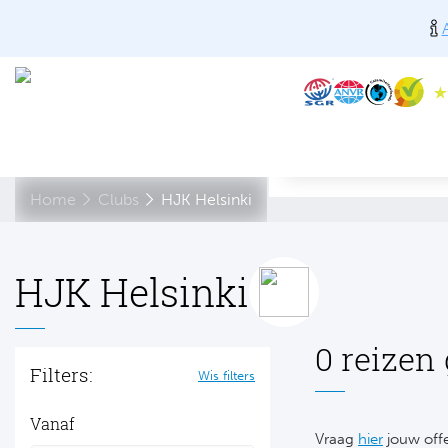
Home
Clubs
HJK Helsinki
HJK Helsinki
0 reizen
Filters:
Wis filters
Vanaf
Vraag
hier
jouw offe