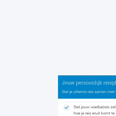
Jouw persoonlijk reisp
Stel je ultieme reis samen met 
Stel jouw voetbalreis ze
hoe je reis eruit komt te 