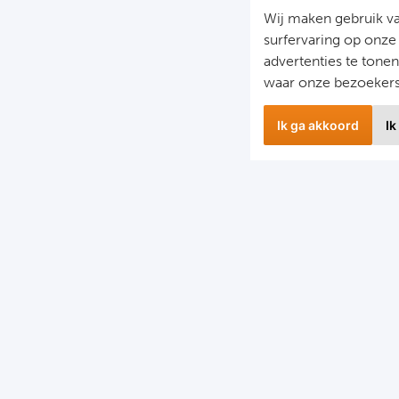
Wij maken gebruik v
surfervaring op onze
advertenties te tone
waar onze bezoeker
Ik ga akkoord
Ik
wsbrief
Snel naa
 hoogte blijven van het laatste nieuws en de mooiste
Combinatier
edingen?
Voetbalreiz