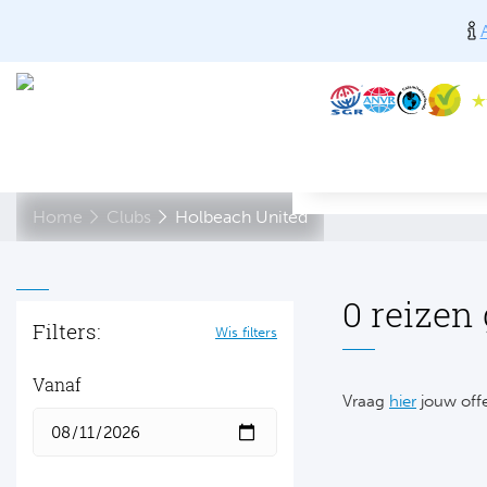
Home
Clubs
Holbeach United
0 reizen
Filters:
Wis filters
Vanaf
Vraag
hier
jouw offe