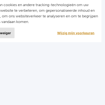
an cookies en andere tracking-technologieën om uw
 website te verbeteren, om gepersonaliseerde inhoud en
n, om ons websiteverkeer te analyseren en om te begrijpen
s vandaan komen.
 weiger
Wijzig mijn voorkeuren
9 uit
1515 ervaringen
r
Programma's
eizen voetbal en darts
Programma Champions League
en FC Barcelona
Programma Premier League