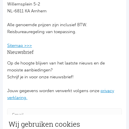
Willemsplein 5-2
NL-6811 KA Arnhem
FC
Alle genoemde prijzen zijn inclusief BTW.
Ben
Reisbureauregeling van toepassing.
Sp
Sitemap >>>
SC
Nieuwsbrief
Op de hoogte blijven van het laatste nieuws en de
Est
mooiste aanbiedingen?
Schrijf je in voor onze nieuwsbrief!
Ca
Jouw gegevens worden verwerkt volgens onze
privacy
CD
verklaring.
Es
Vit
Wij gebruiken cookies