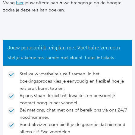
Su
Vraag
hier
jouw offerte aan & we brengen je op de hoogte
Pr
Train
zodra je deze reis kan boeken.
Turkij
Voetb
To
Ch
Tra
Schot
Ch
Le
Train
België
Cry
Le
Jouw persoonlijk reisplan met Voetbalreizen.com
Overi
Tr
Fu
Stel je ultieme reis samen met vlucht, hotel & tickets
FA
Tra
De
Ev
Le
Stel jouw voetbalreis zelf samen. In het
Tra
Po
boekingsproces kies je eenvoudig en flexibel hoe je
Ast
Co
reis eruit komt te zien.
Tr
Oos
Bij ons staan flexibiliteit, kwaliteit en persoonlijk
Le
contact hoog in het vaandel.
Spanj
Tr
Tsj
Bel met ons, chat met ons of bereik ons via ons 24/7
Ip
noodnummer.
Pri
Tra
Ser
Voetbalreizen.com biedt je de garantie dat niemand
Qu
alleen zit! *zie voordelen
Seg