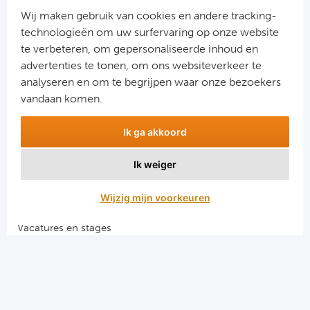
Schot
Wij maken gebruik van cookies en andere tracking-
technologieën om uw surfervaring op onze website
Cel
te verbeteren, om gepersonaliseerde inhoud en
advertenties te tonen, om ons websiteverkeer te
Aanmelden
Ra
analyseren en om te begrijpen waar onze bezoekers
Snel naar
vandaan komen.
Ab
Combinatiereizen voetbal en darts
Ik ga akkoord
Voetbalreizen FC Barcelona
Turkij
Voetbalreizen Manchester City FC
Ik weiger
Voetbalreizen Manchester United
Bes
Voetbalreizen Liverpool FC
Wijzig mijn voorkeuren
Fe
Vacatures en stages
Gal
Voetbalgarant regeling
België
Algemene voorwaarden
Privacy en cookies