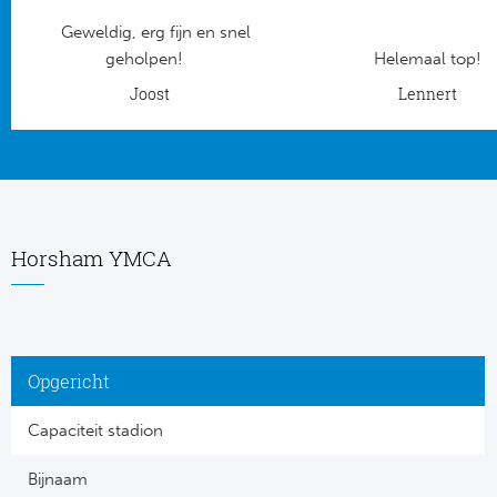
Geweldig, erg fijn en snel
Frankr
Ma
geholpen!
Helemaal top!
RC
Joost
Lennert
Lig
Gi
België
RC
Jup
La
Horsham YMCA
Portu
CA
Pri
CD
Opgericht
Schot
CD 
Capaciteit stadion
Sco
Co
Bijnaam