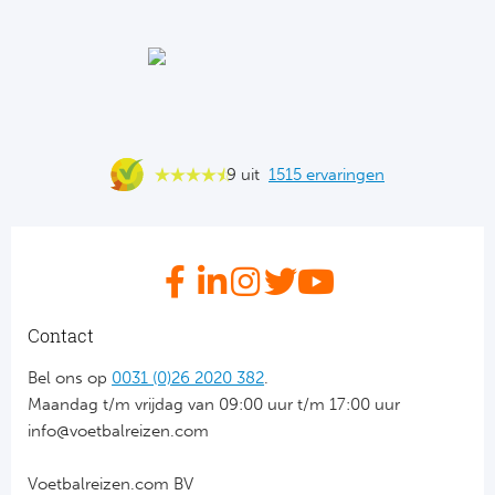
Ba
He
Bo
Uni
9 uit
1515 ervaringen
Ha
Frankr
Par
Contact
Ol
Bel ons op
0031 (0)26 2020 382
.
Maandag t/m vrijdag van 09:00 uur t/m 17:00 uur
OG
info@voetbalreizen.com
Voetbalreizen.com BV
Portu