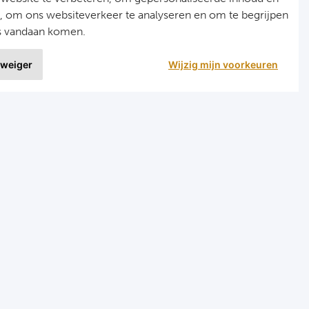
n, om ons websiteverkeer te analyseren en om te begrijpen
s vandaan komen.
 weiger
Wijzig mijn voorkeuren
9 uit
1515 ervaringen
r
Programma's
eizen voetbal en darts
Programma Champions League
en FC Barcelona
Programma Premier League
en Manchester City FC
Programma La Liga
en Manchester United
Programma Bundesliga