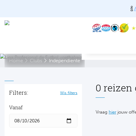
Home
Clubs
Independiente
0 reizen
Filters:
Wis filters
Vanaf
Vraag
hier
jouw offe