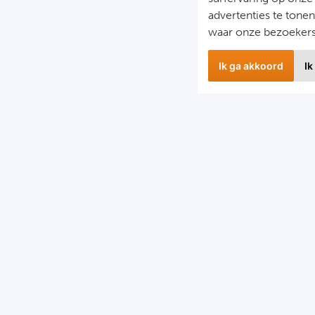
advertenties te tone
waar onze bezoeker
Ik ga akkoord
Ik
wsbrief
Snel naa
 hoogte blijven van het laatste nieuws en de mooiste
Combinatier
edingen?
Voetbalreiz
f je in voor onze nieuwsbrief!
Voetbalreiz
Voetbalreiz