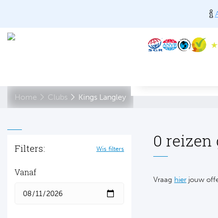
Home
Clubs
Kings Langley
0 reizen
Filters:
Wis filters
Vanaf
Vraag
hier
jouw offe