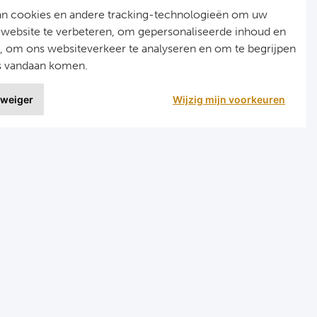
an cookies en andere tracking-technologieën om uw
 website te verbeteren, om gepersonaliseerde inhoud en
n, om ons websiteverkeer te analyseren en om te begrijpen
s vandaan komen.
 weiger
Wijzig mijn voorkeuren
9 uit
1515 ervaringen
r
Programma's
eizen voetbal en darts
Programma Champions League
en FC Barcelona
Programma Premier League