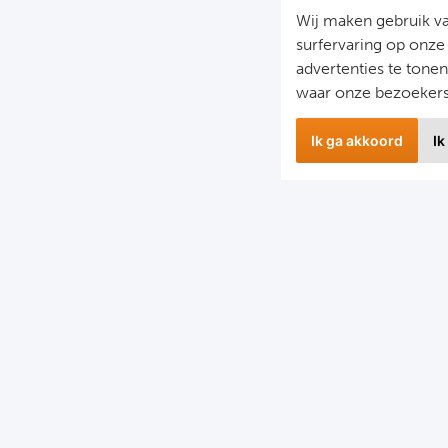
Wij maken gebruik v
surfervaring op onze
advertenties te tone
waar onze bezoeker
Ik ga akkoord
Ik
wsbrief
Snel naa
 hoogte blijven van het laatste nieuws en de mooiste
Combinatier
edingen?
Voetbalreiz