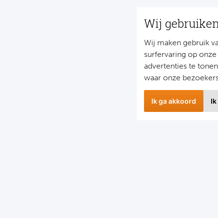
Wij gebruike
Wij maken gebruik v
surfervaring op onze
advertenties te tone
waar onze bezoeker
Ik ga akkoord
Ik
wsbrief
Snel naa