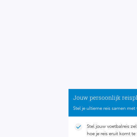
Jouw persoonlijk reisp
Stel je ultieme reis samen met 
Stel jouw voetbalreis ze
hoe je reis eruit komt te 