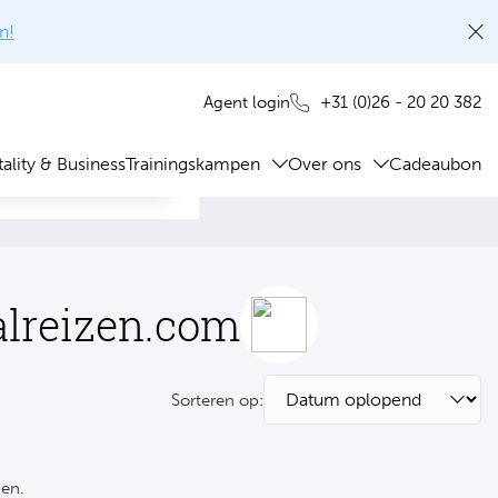
n!
+31 (0)26 - 20 20 382
Agent login
ality & Business
Trainingskampen
Over ons
Cadeaubon
alreizen.com
Sorteren op:
ken.