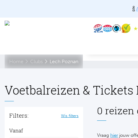
Home
Clubs
Lech Poznan
Voetbalreizen & Tickets
0 reizen
Filters:
Wis filters
Vanaf
Vraag
hier
jouw offe