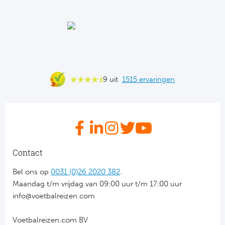
Ba
He
Bo
Uni
9 uit
1515 ervaringen
Ha
Frankr
Par
Contact
Ol
Bel ons op
0031 (0)26 2020 382
.
Maandag t/m vrijdag van 09:00 uur t/m 17:00 uur
OG
info@voetbalreizen.com
Voetbalreizen.com BV
Portu