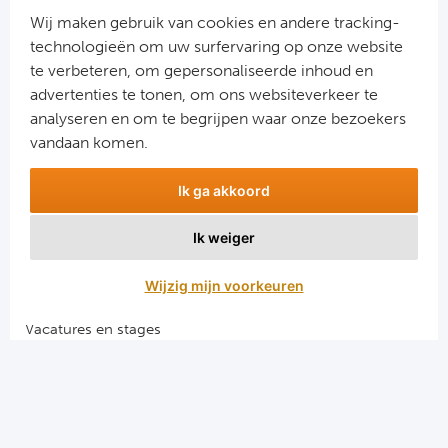
Cel
Wij maken gebruik van cookies en andere tracking-
technologieën om uw surfervaring op onze website
Ra
te verbeteren, om gepersonaliseerde inhoud en
advertenties te tonen, om ons websiteverkeer te
Aanmelden
Ab
analyseren en om te begrijpen waar onze bezoekers
Snel naar
vandaan komen.
Turkij
Combinatiereizen voetbal en darts
Ik ga akkoord
Voetbalreizen FC Barcelona
Bes
Voetbalreizen Manchester City FC
Ik weiger
Voetbalreizen Manchester United
Fe
Voetbalreizen Liverpool FC
Wijzig mijn voorkeuren
Gal
Vacatures en stages
Voetbalgarant regeling
België
Algemene voorwaarden
Cl
Privacy en cookies