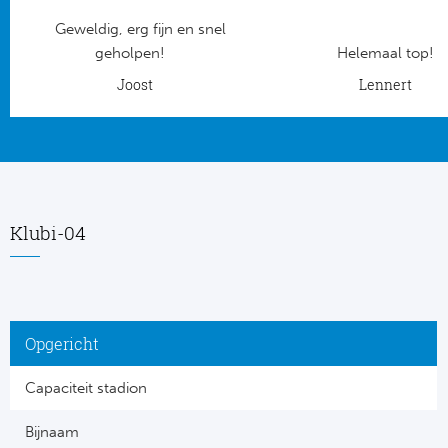
Geweldig, erg fijn en snel
Frankr
Ma
geholpen!
Helemaal top!
RC
Joost
Lennert
Lig
Gi
België
RC
Jup
La
Klubi-04
Portu
CA
Pri
CD
Opgericht
Schot
CD 
Capaciteit stadion
Sco
Co
Bijnaam