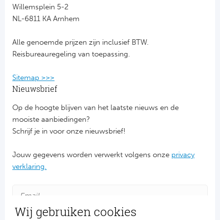
Willemsplein 5-2
NL-6811 KA Arnhem
FC
Alle genoemde prijzen zijn inclusief BTW.
Ben
Reisbureauregeling van toepassing.
Sp
Sitemap >>>
SC
Nieuwsbrief
Op de hoogte blijven van het laatste nieuws en de
Est
mooiste aanbiedingen?
Schrijf je in voor onze nieuwsbrief!
Ca
Jouw gegevens worden verwerkt volgens onze
privacy
CD
verklaring.
Es
Schot
Wij gebruiken cookies