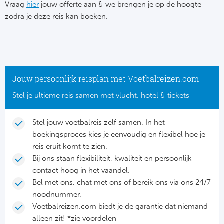
Su
Vraag
hier
jouw offerte aan & we brengen je op de hoogte
Pr
Train
zodra je deze reis kan boeken.
Turkij
Voetb
To
Ch
Tra
Schot
Ch
Le
Train
België
Cry
Le
Jouw persoonlijk reisplan met Voetbalreizen.com
Overi
Tr
Fu
Stel je ultieme reis samen met vlucht, hotel & tickets
FA
Tra
De
Ev
Le
Stel jouw voetbalreis zelf samen. In het
Tra
Po
boekingsproces kies je eenvoudig en flexibel hoe je
Ast
Co
reis eruit komt te zien.
Tr
Oos
Bij ons staan flexibiliteit, kwaliteit en persoonlijk
Le
contact hoog in het vaandel.
Spanj
Tr
Tsj
Bel met ons, chat met ons of bereik ons via ons 24/7
Ip
noodnummer.
Pri
Tra
Ser
Voetbalreizen.com biedt je de garantie dat niemand
Qu
alleen zit! *zie voordelen
Seg