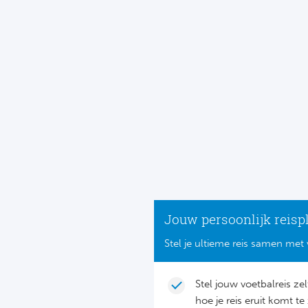
Jouw persoonlijk reisp
Stel je ultieme reis samen met 
Stel jouw voetbalreis ze
hoe je reis eruit komt te 