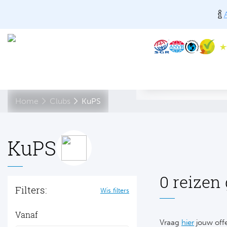
Home
Clubs
KuPS
KuPS
0 reizen
Filters:
Wis filters
Vanaf
Vraag
hier
jouw offe