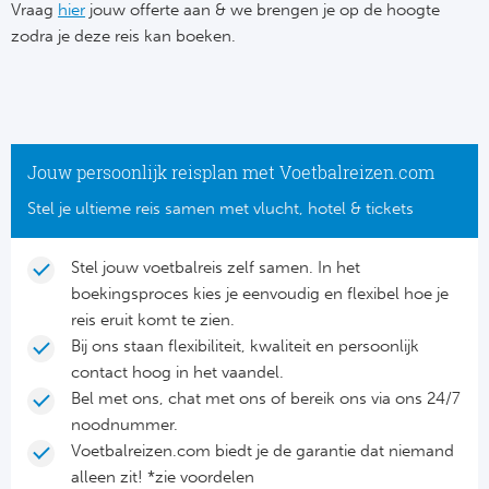
Su
Vraag
hier
jouw offerte aan & we brengen je op de hoogte
Pr
Train
zodra je deze reis kan boeken.
Turkij
Voetb
To
Ch
Tra
Schot
Ch
Le
Train
België
Cry
Le
Jouw persoonlijk reisplan met Voetbalreizen.com
Overi
Tr
Fu
Stel je ultieme reis samen met vlucht, hotel & tickets
FA
Tra
De
Ev
Le
Stel jouw voetbalreis zelf samen. In het
Tra
Po
boekingsproces kies je eenvoudig en flexibel hoe je
Ast
Co
reis eruit komt te zien.
Tr
Oos
Bij ons staan flexibiliteit, kwaliteit en persoonlijk
Le
contact hoog in het vaandel.
Spanj
Tr
Tsj
Bel met ons, chat met ons of bereik ons via ons 24/7
Ip
noodnummer.
Pri
Tra
Ser
Voetbalreizen.com biedt je de garantie dat niemand
Qu
alleen zit! *zie voordelen
Seg