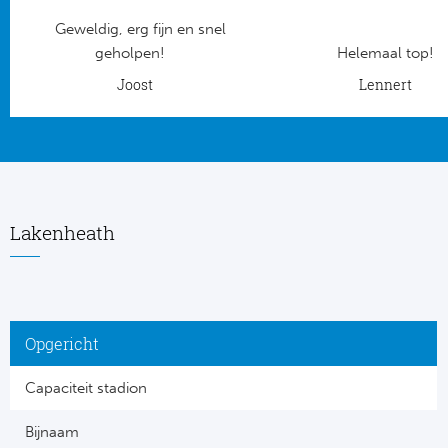
Geweldig, erg fijn en snel
Frankr
Ma
geholpen!
Helemaal top!
RC
Joost
Lennert
Lig
Gi
België
RC
Jup
La
Lakenheath
Portu
CA
Pri
CD
Opgericht
Schot
CD 
Capaciteit stadion
Sco
Co
Bijnaam