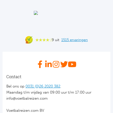
Ba
He
Bo
Uni
9 uit
1515 ervaringen
Ha
Frankr
Par
Contact
Ol
Bel ons op
0031 (0)26 2020 382
.
Maandag t/m vrijdag van 09:00 uur t/m 17:00 uur
OG
info@voetbalreizen.com
Voetbalreizen.com BV
Portu