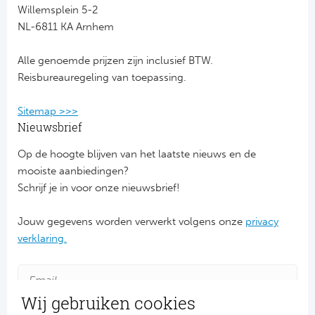
Willemsplein 5-2
NL-6811 KA Arnhem
FC
Alle genoemde prijzen zijn inclusief BTW.
Ben
Reisbureauregeling van toepassing.
Sp
Sitemap >>>
SC
Nieuwsbrief
Op de hoogte blijven van het laatste nieuws en de
Est
mooiste aanbiedingen?
Schrijf je in voor onze nieuwsbrief!
Ca
Jouw gegevens worden verwerkt volgens onze
privacy
CD
verklaring.
Es
Schot
Wij gebruiken cookies