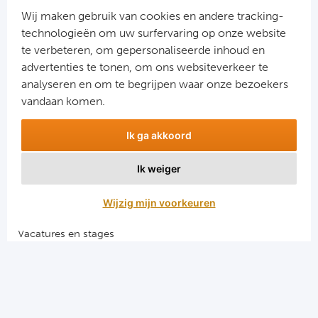
Cel
Wij maken gebruik van cookies en andere tracking-
technologieën om uw surfervaring op onze website
Ra
te verbeteren, om gepersonaliseerde inhoud en
advertenties te tonen, om ons websiteverkeer te
Aanmelden
Ab
analyseren en om te begrijpen waar onze bezoekers
Snel naar
vandaan komen.
Turkij
Combinatiereizen voetbal en darts
Ik ga akkoord
Voetbalreizen FC Barcelona
Bes
Voetbalreizen Manchester City FC
Ik weiger
Voetbalreizen Manchester United
Fe
Voetbalreizen Liverpool FC
Wijzig mijn voorkeuren
Gal
Vacatures en stages
Voetbalgarant regeling
België
Algemene voorwaarden
Cl
Privacy en cookies