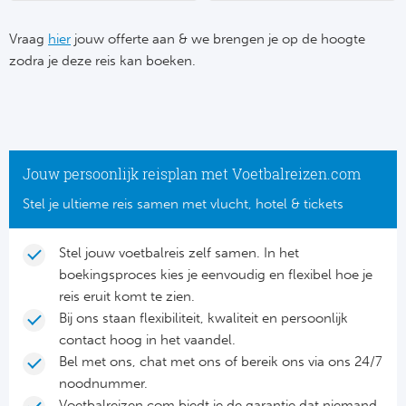
Su
Pr
Train
Turkij
Voetb
Vraag
hier
jouw offerte aan & we brengen je op de hoogte
To
Ch
zodra je deze reis kan boeken.
Tra
Schot
Ch
Le
Train
België
Cry
Le
Overi
Tr
Fu
Jouw persoonlijk reisplan met Voetbalreizen.com
FA
Tra
De
Stel je ultieme reis samen met vlucht, hotel & tickets
Ev
Le
Tra
Po
Ast
Stel jouw voetbalreis zelf samen. In het
Co
boekingsproces kies je eenvoudig en flexibel hoe je
Tr
Oos
Le
reis eruit komt te zien.
Spanj
Bij ons staan flexibiliteit, kwaliteit en persoonlijk
Tr
Tsj
Ip
contact hoog in het vaandel.
Pri
Bel met ons, chat met ons of bereik ons via ons 24/7
Tra
Ser
Qu
noodnummer.
Seg
Voetbalreizen.com biedt je de garantie dat niemand