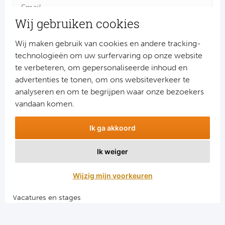
Ra
Wij gebruiken cookies
Ab
Wij maken gebruik van cookies en andere tracking-
technologieën om uw surfervaring op onze website
Turkij
te verbeteren, om gepersonaliseerde inhoud en
advertenties te tonen, om ons websiteverkeer te
Bes
Aanmelden
analyseren en om te begrijpen waar onze bezoekers
Snel naar
vandaan komen.
Fe
Combinatiereizen voetbal en darts
Ik ga akkoord
Gal
Voetbalreizen FC Barcelona
Voetbalreizen Manchester City FC
Ik weiger
België
Voetbalreizen Manchester United
Voetbalreizen Liverpool FC
Wijzig mijn voorkeuren
Cl
Vacatures en stages
RS
Voetbalgarant regeling