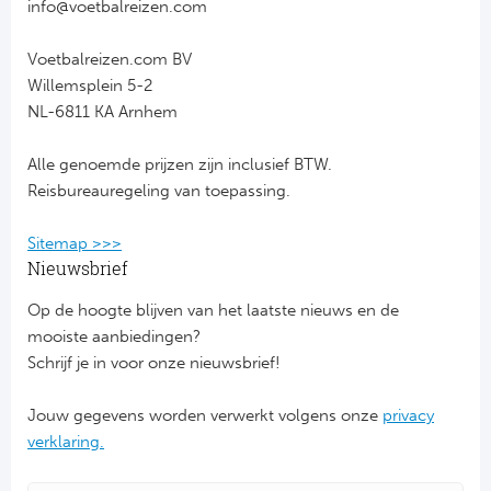
info@voetbalreizen.com
FC
Voetbalreizen.com BV
Willemsplein 5-2
Ben
NL-6811 KA Arnhem
Sp
Alle genoemde prijzen zijn inclusief BTW.
Reisbureauregeling van toepassing.
SC
Sitemap >>>
Est
Nieuwsbrief
Ca
Op de hoogte blijven van het laatste nieuws en de
mooiste aanbiedingen?
CD
Schrijf je in voor onze nieuwsbrief!
Schot
Jouw gegevens worden verwerkt volgens onze
privacy
verklaring.
Cel