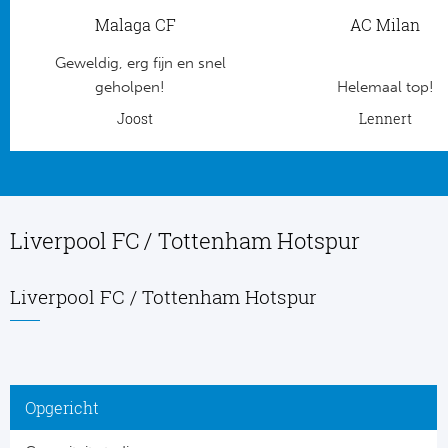
Malaga CF
AC Milan
Frankr
Ma
Geweldig, erg fijn en snel
RC
Lig
geholpen!
Helemaal top!
Joost
Lennert
Gi
België
RC
Jup
La
Liverpool FC / Tottenham Hotspur
Portu
CA
Pri
Liverpool FC / Tottenham Hotspur
CD
Schot
CD 
Sco
Co
Opgericht