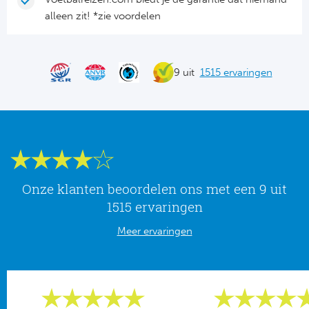
Tr
Bra
So
alleen zit! *zie voordelen
Co
Ver
Spanj
Su
Arg
9 uit
1515 ervaringen
Rea
Italië
FC
Ser
Atl
Cop
Val
Onze klanten beoordelen ons met een 9 uit
Duits
1515 ervaringen
Sev
Meer ervaringen
Bu
Rea
2. 
Ath
DF
Rea