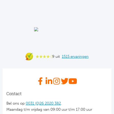
Ba
He
Bo
Uni
Ha
9 uit
1515 ervaringen
Frankr
Par
Ol
Contact
OG
Bel ons op
0031 (0)26 2020 382
.
Maandag t/m vrijdag van 09:00 uur t/m 17:00 uur
Portu