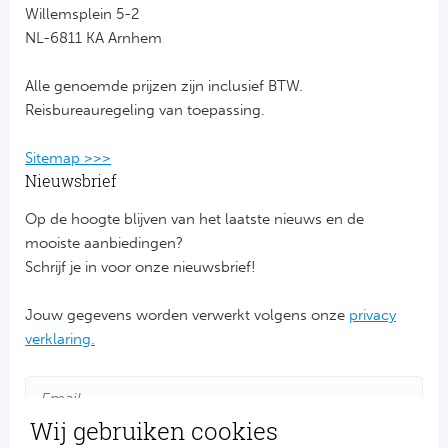
Willemsplein 5-2
NL-6811 KA Arnhem
FC
Alle genoemde prijzen zijn inclusief BTW.
Ben
Reisbureauregeling van toepassing.
Sp
Sitemap >>>
SC
Nieuwsbrief
Op de hoogte blijven van het laatste nieuws en de
Est
mooiste aanbiedingen?
Schrijf je in voor onze nieuwsbrief!
Ca
Jouw gegevens worden verwerkt volgens onze
privacy
CD
verklaring.
Schot
Cel
Wij gebruiken cookies