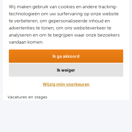
Ra
Wij maken gebruik van cookies en andere tracking-
technologieën om uw surfervaring op onze website
Ab
te verbeteren, om gepersonaliseerde inhoud en
advertenties te tonen, om ons websiteverkeer te
Aanmelden
analyseren en om te begrijpen waar onze bezoekers
Turkij
Snel naar
vandaan komen.
Bes
Combinatiereizen voetbal en darts
Ik ga akkoord
Voetbalreizen FC Barcelona
Fe
Voetbalreizen Manchester City FC
Ik weiger
Voetbalreizen Manchester United
Gal
Voetbalreizen Liverpool FC
Wijzig mijn voorkeuren
België
Vacatures en stages
Voetbalgarant regeling
Cl
Algemene voorwaarden
RS
Privacy en cookies