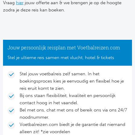
Su
Vraag
hier
jouw offerte aan & we brengen je op de hoogte
Pr
Train
zodra je deze reis kan boeken.
Turkij
Voetb
To
Ch
Tra
Schot
Ch
Le
Train
België
Cry
Le
Jouw persoonlijk reisplan met Voetbalreizen.com
Overi
Tr
Fu
Stel je ultieme reis samen met vlucht, hotel & tickets
FA
Tra
De
Ev
Le
Stel jouw voetbalreis zelf samen. In het
Tra
Po
boekingsproces kies je eenvoudig en flexibel hoe je
Ast
Co
reis eruit komt te zien.
Tr
Oos
Bij ons staan flexibiliteit, kwaliteit en persoonlijk
Le
contact hoog in het vaandel.
Spanj
Tr
Tsj
Bel met ons, chat met ons of bereik ons via ons 24/7
Ip
noodnummer.
Pri
Tra
Ser
Voetbalreizen.com biedt je de garantie dat niemand
Qu
alleen zit! *zie voordelen
Seg