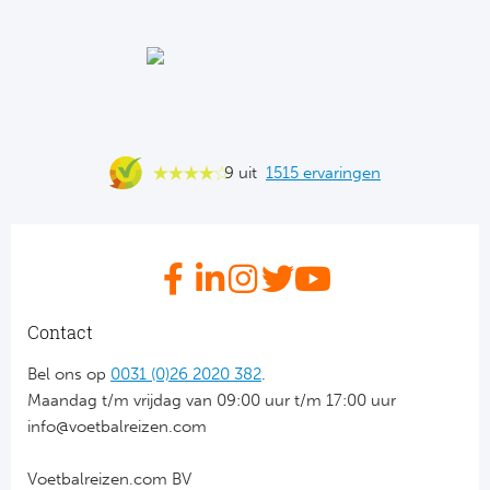
Ba
He
Bo
Uni
9 uit
1515 ervaringen
Ha
Frankr
Par
Contact
Ol
Bel ons op
0031 (0)26 2020 382
.
Maandag t/m vrijdag van 09:00 uur t/m 17:00 uur
OG
info@voetbalreizen.com
Voetbalreizen.com BV
Portu