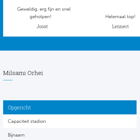
Geweldig, erg fijn en snel
Frankr
Ma
geholpen!
Helemaal top!
RC
Joost
Lennert
Lig
Gi
België
RC
Jup
La
Milsami Orhei
Portu
CA
Pri
CD
Opgericht
Schot
CD 
Capaciteit stadion
Sco
Co
Bijnaam