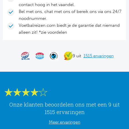
Tr
Bra
So
contact hoog in het vaandel.
Co
Bel met ons, chat met ons of bereik ons via ons 24/7
Ver
noodnummer.
Spanj
Su
Voetbalreizen.com biedt je de garantie dat niemand
Arg
alleen zit! *zie voordelen
Rea
Italië
FC
Ser
9 uit
1515 ervaringen
Atl
Cop
Val
Duits
Sev
Bu
Rea
Onze klanten beoordelen ons met een 9 uit
2. 
1515 ervaringen
Ath
Meer ervaringen
DF
Rea