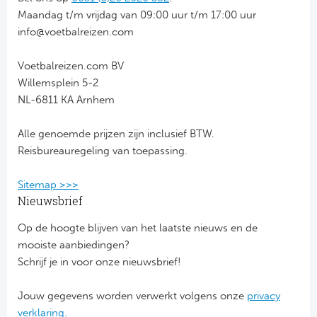
Maandag t/m vrijdag van 09:00 uur t/m 17:00 uur
FC
info@voetbalreizen.com
Ben
Voetbalreizen.com BV
Willemsplein 5-2
Sp
NL-6811 KA Arnhem
SC
Alle genoemde prijzen zijn inclusief BTW.
Reisbureauregeling van toepassing.
Est
Sitemap >>>
Ca
Nieuwsbrief
CD
Op de hoogte blijven van het laatste nieuws en de
mooiste aanbiedingen?
Schrijf je in voor onze nieuwsbrief!
Schot
Jouw gegevens worden verwerkt volgens onze
privacy
Cel
verklaring.