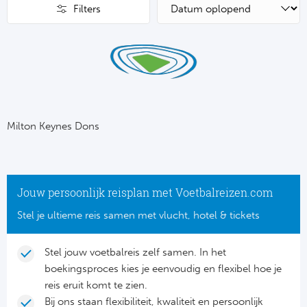
Su
Pr
Filters
Train
Turkij
Voetb
To
Ch
Tra
Schot
Ch
Le
Train
België
Cry
Le
Overi
Tr
Fu
Milton Keynes Dons
FA
Tra
De
Ev
Le
Tra
Po
Ast
Jouw persoonlijk reisplan met Voetbalreizen.com
Co
Tr
Oos
Stel je ultieme reis samen met vlucht, hotel & tickets
Le
Spanj
Tr
Tsj
Ip
Stel jouw voetbalreis zelf samen. In het
Pri
boekingsproces kies je eenvoudig en flexibel hoe je
Tra
Ser
Qu
reis eruit komt te zien.
Seg
Bij ons staan flexibiliteit, kwaliteit en persoonlijk