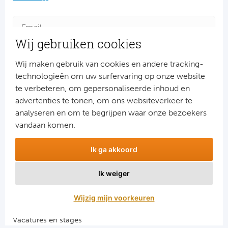
Ra
Ab
Wij gebruiken cookies
Turkij
Wij maken gebruik van cookies en andere tracking-
technologieën om uw surfervaring op onze website
Bes
te verbeteren, om gepersonaliseerde inhoud en
advertenties te tonen, om ons websiteverkeer te
Aanmelden
Fe
analyseren en om te begrijpen waar onze bezoekers
Snel naar
vandaan komen.
Gal
Combinatiereizen voetbal en darts
Ik ga akkoord
Voetbalreizen FC Barcelona
België
Voetbalreizen Manchester City FC
Ik weiger
Voetbalreizen Manchester United
Cl
Voetbalreizen Liverpool FC
Wijzig mijn voorkeuren
RS
Vacatures en stages