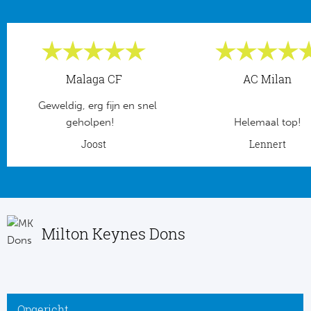
Frankr
Ma
RC
Lig
Malaga CF
AC Milan
Gi
België
Geweldig, erg fijn en snel
RC
geholpen!
Helemaal top!
Jup
Joost
Lennert
La
Portu
CA
Pri
CD
Milton Keynes Dons
Schot
CD 
Sco
Co
Opgericht