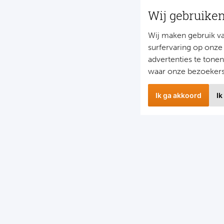
Wij gebruike
Wij maken gebruik v
surfervaring op onze
advertenties te tone
waar onze bezoeker
Ik ga akkoord
Ik
wsbrief
Snel naa