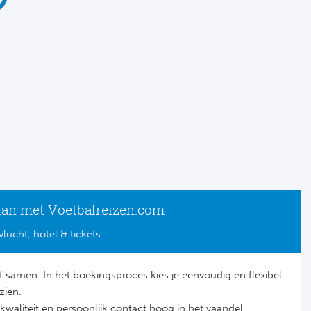
lan met Voetbalreizen.com
vlucht, hotel & tickets
lf samen. In het boekingsproces kies je eenvoudig en flexibel
zien.
it, kwaliteit en persoonlijk contact hoog in het vaandel.