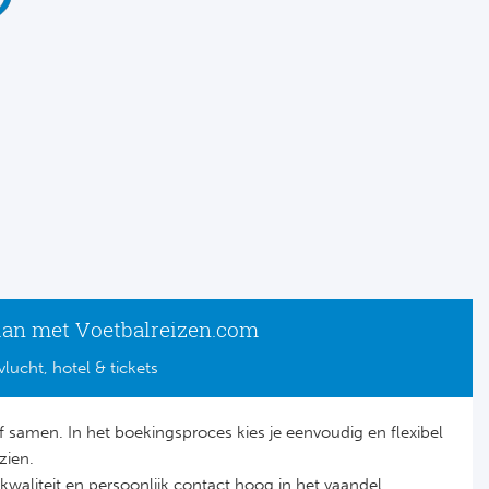
lan met Voetbalreizen.com
vlucht, hotel & tickets
lf samen. In het boekingsproces kies je eenvoudig en flexibel
zien.
it, kwaliteit en persoonlijk contact hoog in het vaandel.