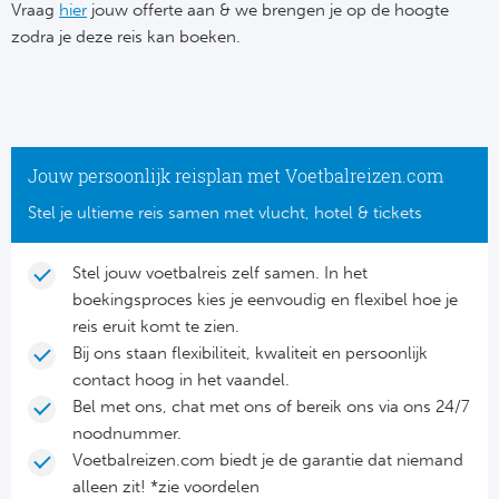
Su
Vraag
hier
jouw offerte aan & we brengen je op de hoogte
Pr
Train
zodra je deze reis kan boeken.
Turkij
Voetb
To
Ch
Tra
Schot
Ch
Le
Train
België
Cry
Le
Jouw persoonlijk reisplan met Voetbalreizen.com
Overi
Tr
Fu
Stel je ultieme reis samen met vlucht, hotel & tickets
FA
Tra
De
Ev
Le
Stel jouw voetbalreis zelf samen. In het
Tra
Po
boekingsproces kies je eenvoudig en flexibel hoe je
Ast
Co
reis eruit komt te zien.
Tr
Oos
Bij ons staan flexibiliteit, kwaliteit en persoonlijk
Le
contact hoog in het vaandel.
Spanj
Tr
Tsj
Bel met ons, chat met ons of bereik ons via ons 24/7
Ip
noodnummer.
Pri
Tra
Ser
Voetbalreizen.com biedt je de garantie dat niemand
Qu
alleen zit! *zie voordelen
Seg