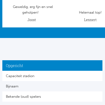
Geweldig, erg fijn en snel
Frankr
Ma
geholpen!
Helemaal top!
RC
Joost
Lennert
Lig
Gi
België
RC
Jup
La
Portu
CA
Opgericht
Pri
CD
Capaciteit stadion
Schot
CD 
Bijnaam
Sco
Co
Bekende (oud) spelers