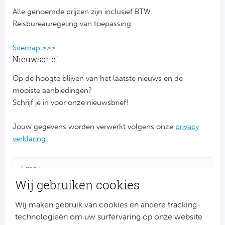
Alle genoemde prijzen zijn inclusief BTW.
FC
Reisbureauregeling van toepassing.
Ben
Sitemap >>>
Nieuwsbrief
Sp
Op de hoogte blijven van het laatste nieuws en de
SC
mooiste aanbiedingen?
Schrijf je in voor onze nieuwsbrief!
Est
Jouw gegevens worden verwerkt volgens onze
privacy
Ca
verklaring.
CD
Wij gebruiken cookies
Es
Wij maken gebruik van cookies en andere tracking-
Schot
technologieën om uw surfervaring op onze website