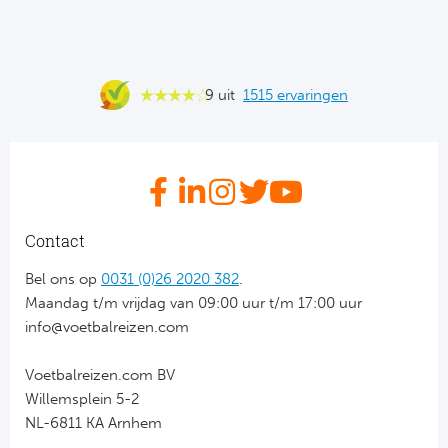
Ba
He
9 uit
1515 ervaringen
Bo
Uni
Ha
Contact
Frankr
Bel ons op
0031 (0)26 2020 382
.
Par
Maandag t/m vrijdag van 09:00 uur t/m 17:00 uur
info@voetbalreizen.com
Ol
Voetbalreizen.com BV
OG
Willemsplein 5-2
NL-6811 KA Arnhem
Portu