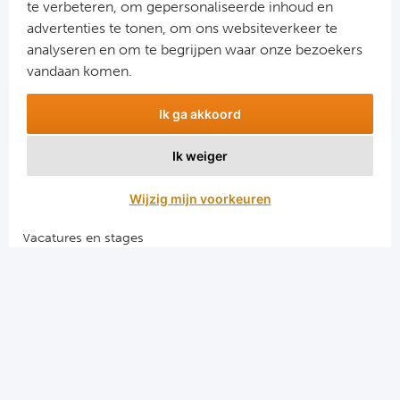
te verbeteren, om gepersonaliseerde inhoud en
Cel
advertenties te tonen, om ons websiteverkeer te
Aanmelden
analyseren en om te begrijpen waar onze bezoekers
Ra
Snel naar
vandaan komen.
Ab
Combinatiereizen voetbal en darts
Ik ga akkoord
Voetbalreizen FC Barcelona
Voetbalreizen Manchester City FC
Turkij
Ik weiger
Voetbalreizen Manchester United
Voetbalreizen Liverpool FC
Bes
Wijzig mijn voorkeuren
Fe
Vacatures en stages
Voetbalgarant regeling
Gal
Algemene voorwaarden
België
Privacy en cookies
Cl
El Clasico voetbalreizen
Merseyside voetbalreizen