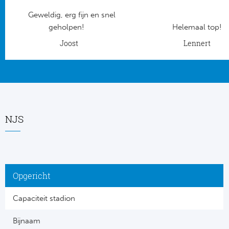
Geweldig, erg fijn en snel
Frankr
Ma
geholpen!
Helemaal top!
RC
Joost
Lennert
Lig
Gi
België
RC
Jup
La
NJS
Portu
CA
Pri
CD
Opgericht
Schot
CD 
Capaciteit stadion
Sco
Co
Bijnaam