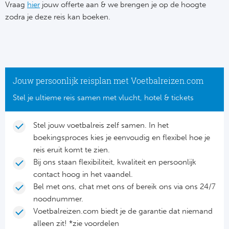
Su
Vraag
hier
jouw offerte aan & we brengen je op de hoogte
Pr
Train
zodra je deze reis kan boeken.
Turkij
Voetb
To
Ch
Tra
Schot
Ch
Le
Train
België
Cry
Le
Jouw persoonlijk reisplan met Voetbalreizen.com
Overi
Tr
Fu
Stel je ultieme reis samen met vlucht, hotel & tickets
FA
Tra
De
Ev
Le
Stel jouw voetbalreis zelf samen. In het
Tra
Po
boekingsproces kies je eenvoudig en flexibel hoe je
Ast
Co
reis eruit komt te zien.
Tr
Oos
Bij ons staan flexibiliteit, kwaliteit en persoonlijk
Le
contact hoog in het vaandel.
Spanj
Tr
Tsj
Bel met ons, chat met ons of bereik ons via ons 24/7
Ip
noodnummer.
Pri
Tra
Ser
Voetbalreizen.com biedt je de garantie dat niemand
Qu
alleen zit! *zie voordelen
Seg