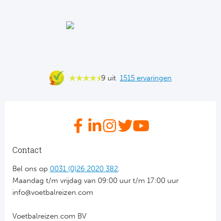
Ba
He
Bo
Uni
9 uit
1515 ervaringen
Ha
Frankr
Par
Contact
Ol
Bel ons op
0031 (0)26 2020 382
.
Maandag t/m vrijdag van 09:00 uur t/m 17:00 uur
OG
info@voetbalreizen.com
Voetbalreizen.com BV
Portu