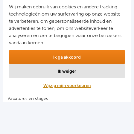
Cel
Wij maken gebruik van cookies en andere tracking-
technologieën om uw surfervaring op onze website
Ra
te verbeteren, om gepersonaliseerde inhoud en
advertenties te tonen, om ons websiteverkeer te
Aanmelden
Ab
analyseren en om te begrijpen waar onze bezoekers
Snel naar
vandaan komen.
Turkij
Combinatiereizen voetbal en darts
Ik ga akkoord
Voetbalreizen FC Barcelona
Bes
Voetbalreizen Manchester City FC
Ik weiger
Voetbalreizen Manchester United
Fe
Voetbalreizen Liverpool FC
Wijzig mijn voorkeuren
Gal
Vacatures en stages
Voetbalgarant regeling
België
Algemene voorwaarden
Cl
Privacy en cookies