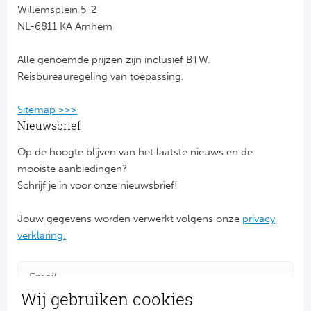
Willemsplein 5-2
NL-6811 KA Arnhem
FC
Alle genoemde prijzen zijn inclusief BTW.
Ben
Reisbureauregeling van toepassing.
Sp
Sitemap >>>
SC
Nieuwsbrief
Op de hoogte blijven van het laatste nieuws en de
Est
mooiste aanbiedingen?
Schrijf je in voor onze nieuwsbrief!
Ca
Jouw gegevens worden verwerkt volgens onze
privacy
CD
verklaring.
Es
Schot
Wij gebruiken cookies