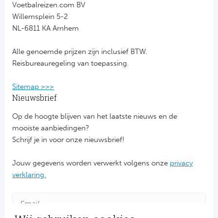
Voetbalreizen.com BV
Willemsplein 5-2
FC
NL-6811 KA Arnhem
Ben
Alle genoemde prijzen zijn inclusief BTW.
Reisbureauregeling van toepassing.
Sp
Sitemap >>>
SC
Nieuwsbrief
Est
Op de hoogte blijven van het laatste nieuws en de
mooiste aanbiedingen?
Ca
Schrijf je in voor onze nieuwsbrief!
CD
Jouw gegevens worden verwerkt volgens onze
privacy
verklaring.
Schot
Cel