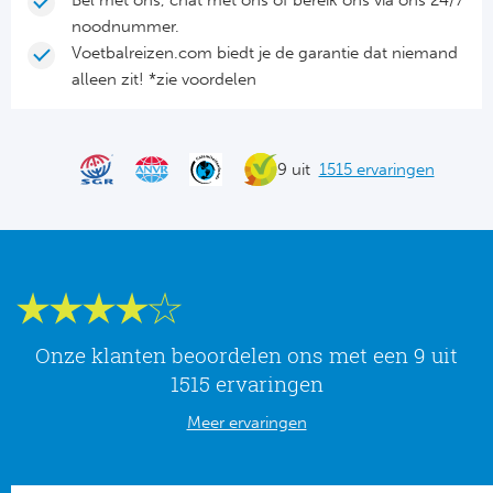
Bel met ons, chat met ons of bereik ons via ons 24/7
Tr
Bra
So
noodnummer.
Co
Voetbalreizen.com biedt je de garantie dat niemand
Ver
Spanj
alleen zit! *zie voordelen
Su
Arg
Rea
Italië
9 uit
1515 ervaringen
FC
Ser
Atl
Cop
Val
Duits
Sev
Onze klanten beoordelen ons met een 9 uit
Bu
1515 ervaringen
Rea
2. 
Meer ervaringen
Ath
DF
Rea