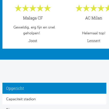
Frankr
Ma
Malaga CF
AC Milan
RC
Lig
Geweldig, erg fijn en snel
Gi
geholpen!
Helemaal top!
België
Joost
Lennert
RC
Jup
La
Portu
CA
Pri
CD
Schot
CD 
Opgericht
Sco
Co
Capaciteit stadion