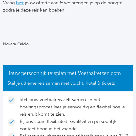
Su
Vraag
hier
jouw offerte aan & we brengen je op de hoogte
Pr
Train
zodra je deze reis kan boeken.
Turkij
Voetb
To
Ch
Tra
Schot
Ch
Le
Train
België
Cry
Novara Calcio
Le
Overi
Tr
Fu
FA
Tra
De
Ev
Jouw persoonlijk reisplan met Voetbalreizen.com
Le
Tra
Po
Stel je ultieme reis samen met vlucht, hotel & tickets
Ast
Co
Tr
Oos
Le
Stel jouw voetbalreis zelf samen. In het
Spanj
boekingsproces kies je eenvoudig en flexibel hoe je
Tr
Tsj
Ip
reis eruit komt te zien.
Pri
Bij ons staan flexibiliteit, kwaliteit en persoonlijk
Tra
Ser
Qu
contact hoog in het vaandel.
Seg