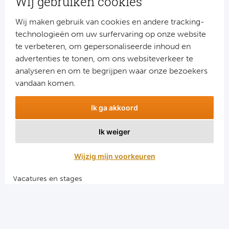
Wij gebruiken cookies
Ra
Wij maken gebruik van cookies en andere tracking-
Ab
technologieën om uw surfervaring op onze website
te verbeteren, om gepersonaliseerde inhoud en
advertenties te tonen, om ons websiteverkeer te
Turkij
Aanmelden
analyseren en om te begrijpen waar onze bezoekers
Snel naar
vandaan komen.
Bes
Combinatiereizen voetbal en darts
Ik ga akkoord
Fe
Voetbalreizen FC Barcelona
Voetbalreizen Manchester City FC
Ik weiger
Gal
Voetbalreizen Manchester United
Voetbalreizen Liverpool FC
Wijzig mijn voorkeuren
België
Vacatures en stages
Cl
Voetbalgarant regeling
RS
Algemene voorwaarden