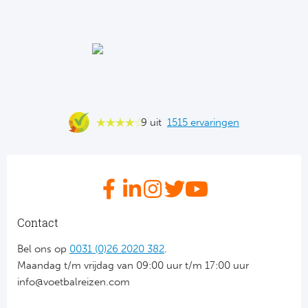
Ba
He
Bo
Uni
9 uit
1515 ervaringen
Ha
Frankr
Par
Contact
Ol
Bel ons op
0031 (0)26 2020 382
.
OG
Maandag t/m vrijdag van 09:00 uur t/m 17:00 uur
info@voetbalreizen.com
Portu