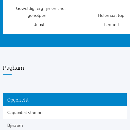
Geweldig, erg fijn en snel
Frankr
Ma
geholpen!
Helemaal top!
RC
Joost
Lennert
Lig
Gi
België
RC
Jup
La
Pagham
Portu
CA
Pri
CD
Opgericht
Schot
CD 
Capaciteit stadion
Sco
Co
Bijnaam