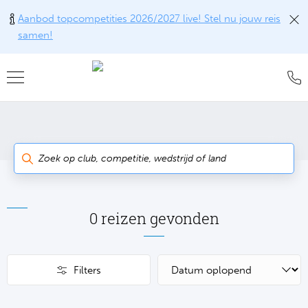
Aanbod topcompetities 2026/2027 live! Stel nu jouw reis
samen!
Teru
Teru
Teru
Teru
Teru
Alle w
Alle w
Alle w
Train
FAQ
Engel
Europ
Engel
Blog
Tr
Spanj
Conta
Ch
Liv
Tra
Italië
Revie
Eu
Ma
0 reizen gevonden
Train
Duits
Ons k
Co
Man
Train
Filters
Frankr
Over 
Ars
Engel
Tr
Portu
Offer