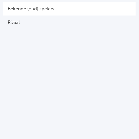
Cel
Turkij
Bekende (oud) spelers
Cá
Süp
Rivaal
Italië
Overi
AC
Ch
Int
Eks
SS
Oos
AS
Sup
Ju
Sup
ACF
Lig
At
Bra