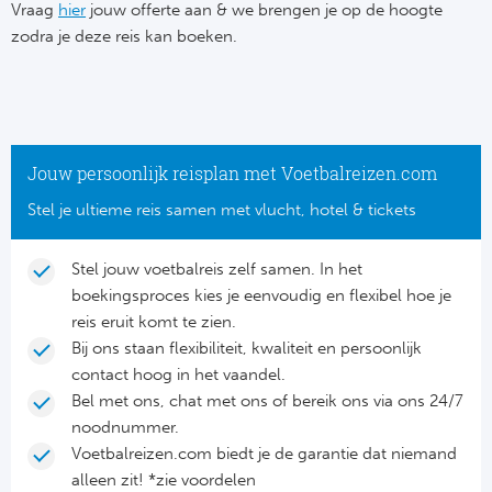
Su
Vraag
hier
jouw offerte aan & we brengen je op de hoogte
Pr
Train
zodra je deze reis kan boeken.
Turkij
Voetb
To
Ch
Tra
Schot
Ch
Le
Train
België
Cry
Le
Jouw persoonlijk reisplan met Voetbalreizen.com
Overi
Tr
Fu
Stel je ultieme reis samen met vlucht, hotel & tickets
FA
Tra
De
Ev
Le
Stel jouw voetbalreis zelf samen. In het
Tra
Po
boekingsproces kies je eenvoudig en flexibel hoe je
Ast
Co
reis eruit komt te zien.
Tr
Oos
Bij ons staan flexibiliteit, kwaliteit en persoonlijk
Le
contact hoog in het vaandel.
Spanj
Tr
Tsj
Bel met ons, chat met ons of bereik ons via ons 24/7
Ip
noodnummer.
Pri
Tra
Ser
Voetbalreizen.com biedt je de garantie dat niemand
Qu
alleen zit! *zie voordelen
Seg