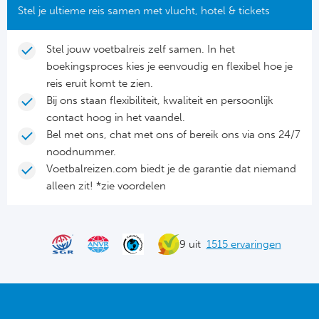
Stel je ultieme reis samen met vlucht, hotel & tickets
Ra
Ab
Stel jouw voetbalreis zelf samen. In het
boekingsproces kies je eenvoudig en flexibel hoe je
reis eruit komt te zien.
Turkij
Bij ons staan flexibiliteit, kwaliteit en persoonlijk
contact hoog in het vaandel.
Bes
Bel met ons, chat met ons of bereik ons via ons 24/7
noodnummer.
Fe
Voetbalreizen.com biedt je de garantie dat niemand
Gal
alleen zit! *zie voordelen
België
9 uit
1515 ervaringen
Cl
RS