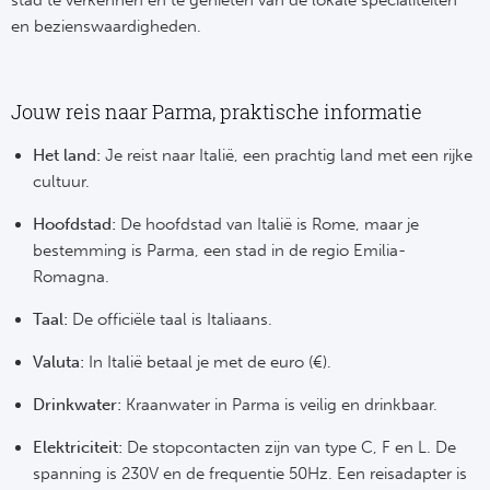
stad te verkennen en te genieten van de lokale specialiteiten
Ba
en bezienswaardigheden.
He
Bo
Jouw reis naar Parma, praktische informatie
Uni
Het land:
Je reist naar Italië, een prachtig land met een rijke
cultuur.
Ha
Hoofdstad:
De hoofdstad van Italië is Rome, maar je
bestemming is Parma, een stad in de regio Emilia-
Frankr
Romagna.
Par
Taal:
De officiële taal is Italiaans.
Valuta:
In Italië betaal je met de euro (€).
Ol
Drinkwater:
Kraanwater in Parma is veilig en drinkbaar.
OG
Elektriciteit:
De stopcontacten zijn van type C, F en L. De
spanning is 230V en de frequentie 50Hz. Een reisadapter is
Portu