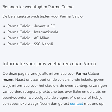
Cel
Turkij
Belangrijke wedstrijden Parma Calcio
Cá
Süp
De belangrijkste wedstrijden voor Parma Calcio:
Italië
Parma Calcio - Juventus FC
Overi
Parma Calcio - Internazionale
AC
Parma Calcio - AC Milan
Ch
Parma Calcio - SSC Napoli
Int
Eks
SS
Oos
Informatie voor jouw voetbalreis naar Parma
AS
Sup
Op deze pagina vind je alle informatie over
Parma Calcio
reizen
. Naast ons aanbod en de verschillende tickets, geven
Ju
Sup
we je informatie over het stadion, de overnachting, ervaringen
van eerdere reizigers, praktische tips over Italië en de club, en
ACF
Lig
beantwoorden we veelgestelde vragen. Mis je iets of heb je
een specifieke vraag? Neem dan gerust
contact
met ons op.
At
Bra