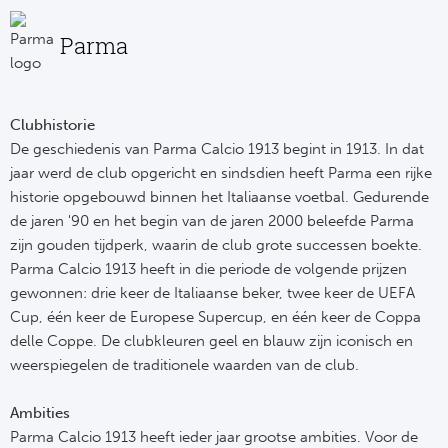
Rod
Parma
Sla
Boc
Clubhistorie
De geschiedenis van Parma Calcio 1913 begint in 1913. In dat
Fl
jaar werd de club opgericht en sindsdien heeft Parma een rijke
historie opgebouwd binnen het Italiaanse voetbal. Gedurende
Wi
de jaren '90 en het begin van de jaren 2000 beleefde Parma
zijn gouden tijdperk, waarin de club grote successen boekte.
KS 
Parma Calcio 1913 heeft in die periode de volgende prijzen
gewonnen: drie keer de Italiaanse beker, twee keer de UEFA
Fl
Cup, één keer de Europese Supercup, en één keer de Coppa
delle Coppe. De clubkleuren geel en blauw zijn iconisch en
New
weerspiegelen de traditionele waarden van de club.
Ambities
Parma Calcio 1913 heeft ieder jaar grootse ambities. Voor de