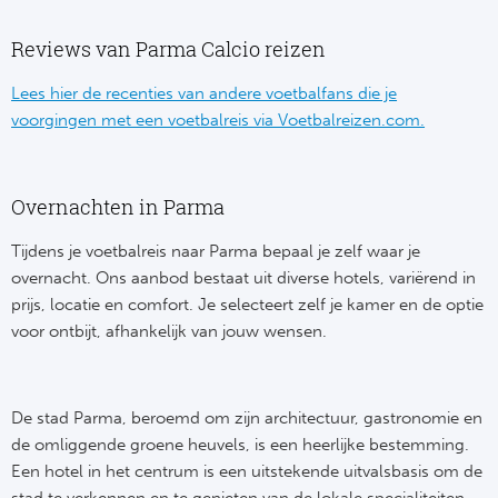
Bo
Ma
Reviews van Parma Calcio reizen
Co
Lees hier de recenties van andere voetbalfans die je
voorgingen met een voetbalreis via Voetbalreizen.com.
SS 
Ud
Overnachten in Parma
To
Tijdens je voetbalreis naar Parma bepaal je zelf waar je
overnacht. Ons aanbod bestaat uit diverse hotels, variërend in
Duits
prijs, locatie en comfort. Je selecteert zelf je kamer en de optie
voor ontbijt, afhankelijk van jouw wensen.
Bo
Ba
De stad Parma, beroemd om zijn architectuur, gastronomie en
de omliggende groene heuvels, is een heerlijke bestemming.
We
Een hotel in het centrum is een uitstekende uitvalsbasis om de