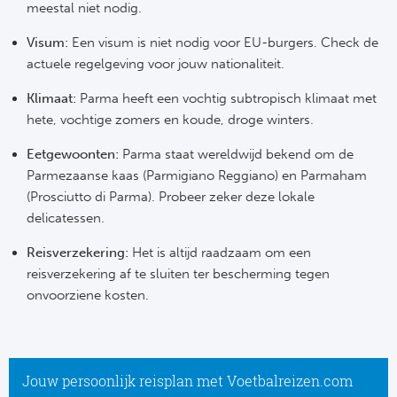
meestal niet nodig.
FC
Visum:
Een visum is niet nodig voor EU-burgers. Check de
actuele regelgeving voor jouw nationaliteit.
Ben
Klimaat:
Parma heeft een vochtig subtropisch klimaat met
Sp
hete, vochtige zomers en koude, droge winters.
Eetgewoonten:
Parma staat wereldwijd bekend om de
SC
Parmezaanse kaas (Parmigiano Reggiano) en Parmaham
(Prosciutto di Parma). Probeer zeker deze lokale
Est
delicatessen.
Ca
Reisverzekering:
Het is altijd raadzaam om een
reisverzekering af te sluiten ter bescherming tegen
CD
onvoorziene kosten.
Schot
Cel
Jouw persoonlijk reisplan met Voetbalreizen.com