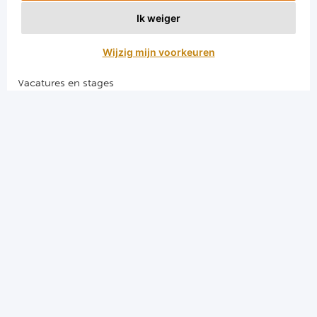
Voetbalreizen Manchester City FC
Ik weiger
Voetbalreizen Manchester United
Voetbalreizen Liverpool FC
Wijzig mijn voorkeuren
Vacatures en stages
Voetbalgarant regeling
Algemene voorwaarden
Privacy en cookies
El Clasico voetbalreizen
Merseyside voetbalreizen
Derby della Capitale voetbalreizen
Programma's
Programma Champions League
Programma Premier League
Programma La Liga