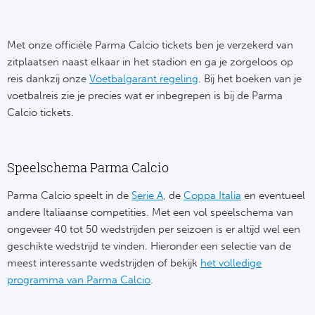
Frankr
Ma
Met onze officiële Parma Calcio tickets ben je verzekerd van
RC
Lig
zitplaatsen naast elkaar in het stadion en ga je zorgeloos op
reis dankzij onze
Voetbalgarant regeling
. Bij het boeken van je
Gi
voetbalreis zie je precies wat er inbegrepen is bij de Parma
België
Calcio tickets.
RC
Jup
La
Speelschema Parma Calcio
Portu
CA
Parma Calcio speelt in de
Serie A
, de
Coppa Italia
en eventueel
Pri
andere Italiaanse competities. Met een vol speelschema van
CD
ongeveer 40 tot 50 wedstrijden per seizoen is er altijd wel een
Schot
geschikte wedstrijd te vinden. Hieronder een selectie van de
CD 
meest interessante wedstrijden of bekijk
het volledige
Sco
programma van Parma Calcio
.
Co