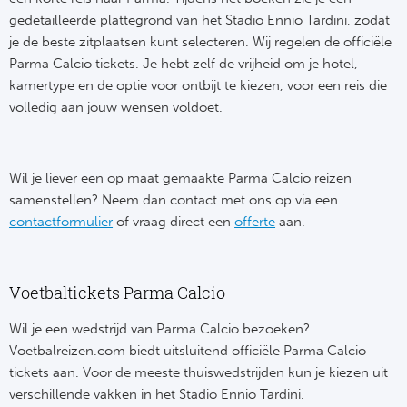
Tr
Bra
So
gedetailleerde plattegrond van het Stadio Ennio Tardini, zodat
Co
je de beste zitplaatsen kunt selecteren. Wij regelen de officiële
Ver
Spanj
Parma Calcio tickets. Je hebt zelf de vrijheid om je hotel,
Su
kamertype en de optie voor ontbijt te kiezen, voor een reis die
Arg
Rea
volledig aan jouw wensen voldoet.
Italië
FC
Ser
Wil je liever een op maat gemaakte Parma Calcio reizen
Atl
samenstellen? Neem dan contact met ons op via een
Cop
contactformulier
of vraag direct een
offerte
aan.
Val
Duits
Sev
Voetbaltickets Parma Calcio
Bu
Rea
Wil je een wedstrijd van Parma Calcio bezoeken?
2. 
Voetbalreizen.com biedt uitsluitend officiële Parma Calcio
Ath
tickets aan. Voor de meeste thuiswedstrijden kun je kiezen uit
DF
verschillende vakken in het Stadio Ennio Tardini.
Rea