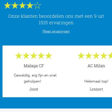
Ro
KA
Onze klanten beoordelen ons met een 9 uit
1515 ervaringen
Ce
Meer ervaringen
Sta
Overi
FC
Malaga CF
AC Milan
FK 
Geweldig, erg fijn en snel
geholpen!
Helemaal top!
Spa
Joost
Lennert
Ra
Riv