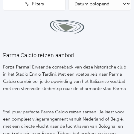
Su
Pr
Filters
Train
Turkij
Voetb
To
Ch
Tra
Schot
Ch
Le
Train
België
Cry
Le
Overi
Tr
Parma Calcio reizen aanbod
Fu
FA
Tra
De
Forza Parma!
Ervaar de comeback van deze historische club
Ev
Le
in het Stadio Ennio Tardini. Met een voetbalreis naar Parma
Tra
Po
Calcio combineer je de opwinding van het Italiaanse voetbal
Ast
Co
met een sfeervolle stedentrip naar de charmante stad Parma.
Tr
Oos
Le
Spanj
Tr
Tsj
Ip
Stel jouw perfecte Parma Calcio reizen samen. Je kiest voor
Pri
een compleet vliegarrangement vanuit Nederland of België,
Tra
Ser
Qu
met een directe vlucht naar de luchthaven van Bologna, en
Seg
een korte reis naar Parma. Tijdens het boeken zie je een