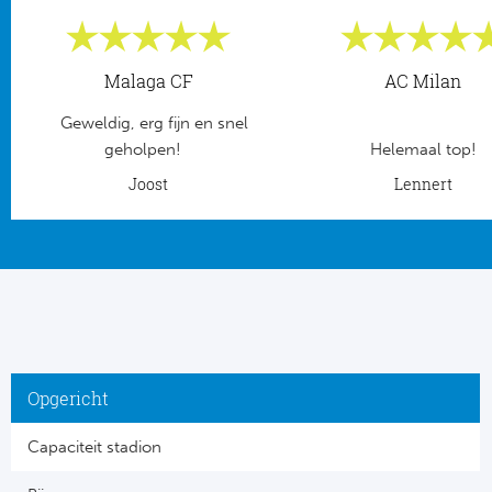
Frankr
Ma
Malaga CF
AC Milan
RC
Lig
Geweldig, erg fijn en snel
Gi
geholpen!
Helemaal top!
België
Joost
Lennert
RC
Jup
La
Portu
CA
Pri
CD
Schot
CD 
Opgericht
Sco
Co
Capaciteit stadion