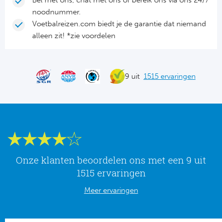
Bel met ons, chat met ons of bereik ons via ons 24/7
Tr
Bra
So
noodnummer.
Co
Voetbalreizen.com biedt je de garantie dat niemand
Ver
Spanj
alleen zit! *zie voordelen
Su
Arg
Rea
Italië
9 uit
1515 ervaringen
FC
Ser
Atl
Cop
Val
Duits
Sev
Onze klanten beoordelen ons met een 9 uit
Bu
1515 ervaringen
Rea
2. 
Meer ervaringen
Ath
DF
Rea