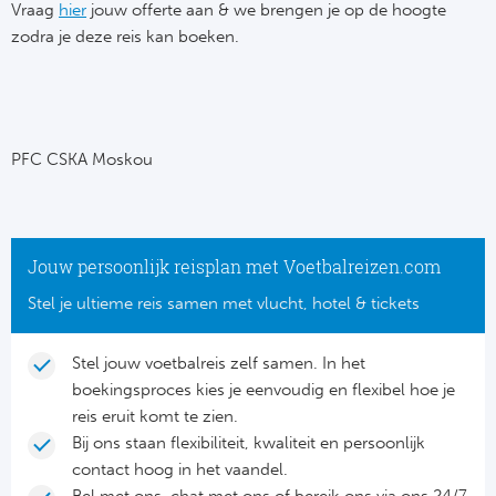
Su
Vraag
hier
jouw offerte aan & we brengen je op de hoogte
Pr
Train
zodra je deze reis kan boeken.
Turkij
Voetb
To
Ch
Tra
Schot
Ch
Le
Train
België
Cry
PFC CSKA Moskou
Le
Overi
Tr
Fu
FA
Tra
De
Ev
Jouw persoonlijk reisplan met Voetbalreizen.com
Le
Tra
Po
Stel je ultieme reis samen met vlucht, hotel & tickets
Ast
Co
Tr
Oos
Le
Stel jouw voetbalreis zelf samen. In het
Spanj
boekingsproces kies je eenvoudig en flexibel hoe je
Tr
Tsj
Ip
reis eruit komt te zien.
Pri
Bij ons staan flexibiliteit, kwaliteit en persoonlijk
Tra
Ser
Qu
contact hoog in het vaandel.
Seg