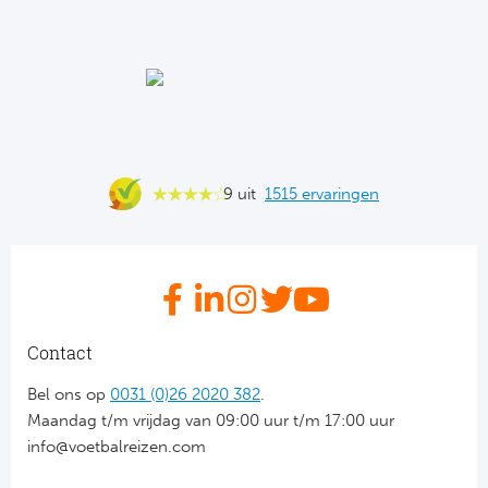
Ba
He
Bo
Uni
9 uit
1515 ervaringen
Ha
Frankr
Par
Contact
Ol
Bel ons op
0031 (0)26 2020 382
.
OG
Maandag t/m vrijdag van 09:00 uur t/m 17:00 uur
info@voetbalreizen.com
Portu