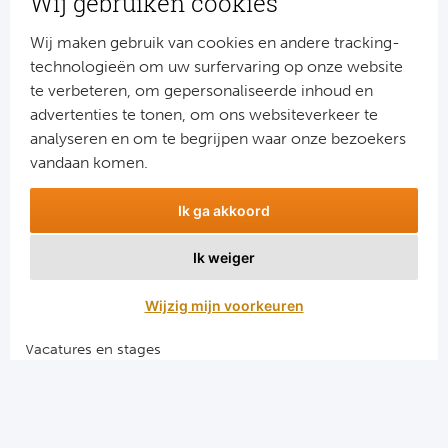
Wij gebruiken cookies
Turkij
Wij maken gebruik van cookies en andere tracking-
technologieën om uw surfervaring op onze website
Bes
te verbeteren, om gepersonaliseerde inhoud en
advertenties te tonen, om ons websiteverkeer te
Fe
Aanmelden
analyseren en om te begrijpen waar onze bezoekers
Snel naar
vandaan komen.
Gal
Combinatiereizen voetbal en darts
Ik ga akkoord
België
Voetbalreizen FC Barcelona
Voetbalreizen Manchester City FC
Ik weiger
Voetbalreizen Manchester United
Cl
Voetbalreizen Liverpool FC
Wijzig mijn voorkeuren
RS
Vacatures en stages
Ro
Voetbalgarant regeling
KA
Algemene voorwaarden