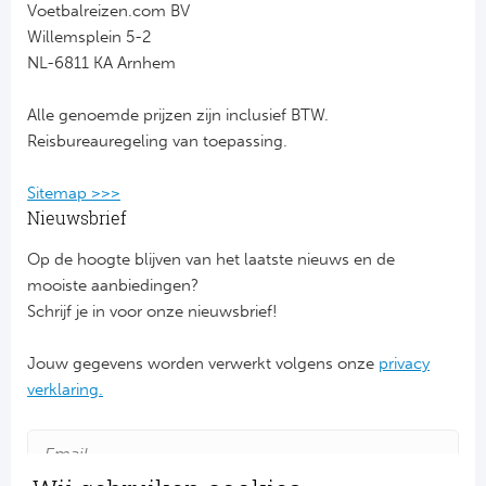
Voetbalreizen.com BV
Willemsplein 5-2
FC
NL-6811 KA Arnhem
Ben
Alle genoemde prijzen zijn inclusief BTW.
Reisbureauregeling van toepassing.
Sp
Sitemap >>>
SC
Nieuwsbrief
Est
Op de hoogte blijven van het laatste nieuws en de
mooiste aanbiedingen?
Schot
Schrijf je in voor onze nieuwsbrief!
Cel
Jouw gegevens worden verwerkt volgens onze
privacy
verklaring.
Ra
Ab