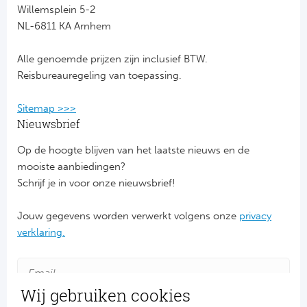
Willemsplein 5-2
NL-6811 KA Arnhem
FC
Alle genoemde prijzen zijn inclusief BTW.
Ben
Reisbureauregeling van toepassing.
Sp
Sitemap >>>
SC
Nieuwsbrief
Op de hoogte blijven van het laatste nieuws en de
Est
mooiste aanbiedingen?
Schrijf je in voor onze nieuwsbrief!
Ca
Jouw gegevens worden verwerkt volgens onze
privacy
CD
verklaring.
Es
Schot
Wij gebruiken cookies