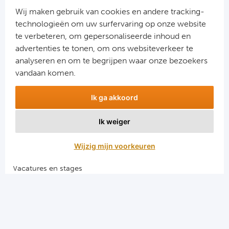
Cel
Wij maken gebruik van cookies en andere tracking-
technologieën om uw surfervaring op onze website
Ra
te verbeteren, om gepersonaliseerde inhoud en
advertenties te tonen, om ons websiteverkeer te
Aanmelden
Ab
analyseren en om te begrijpen waar onze bezoekers
Snel naar
vandaan komen.
Turkij
Combinatiereizen voetbal en darts
Ik ga akkoord
Voetbalreizen FC Barcelona
Bes
Voetbalreizen Manchester City FC
Ik weiger
Voetbalreizen Manchester United
Fe
Voetbalreizen Liverpool FC
Wijzig mijn voorkeuren
Gal
Vacatures en stages
Voetbalgarant regeling
België
Algemene voorwaarden
Cl
Privacy en cookies