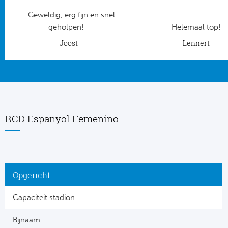
Geweldig, erg fijn en snel
Frankr
Ma
geholpen!
Helemaal top!
RC
Joost
Lennert
Lig
Gi
België
RC
Jup
La
RCD Espanyol Femenino
Portu
CA
Pri
CD
Opgericht
Schot
CD 
Capaciteit stadion
Sco
Co
Bijnaam