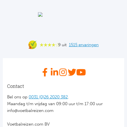
Ba
He
Bo
Uni
9 uit
1515 ervaringen
Ha
Frankr
Par
Contact
Ol
Bel ons op
0031 (0)26 2020 382
.
Maandag t/m vrijdag van 09:00 uur t/m 17:00 uur
OG
info@voetbalreizen.com
Voetbalreizen.com BV
Portu