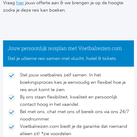
Su
Vraag
hier
jouw offerte aan & we brengen je op de hoogte
Pr
Train
zodra je deze reis kan boeken.
Turkij
Voetb
To
Ch
Tra
Schot
Ch
Le
Train
België
Cry
Le
Jouw persoonlijk reisplan met Voetbalreizen.com
Overi
Tr
Fu
Stel je ultieme reis samen met vlucht, hotel & tickets
FA
Tra
De
Ev
Le
Stel jouw voetbalreis zelf samen. In het
Tra
Po
boekingsproces kies je eenvoudig en flexibel hoe je
Ast
Co
reis eruit komt te zien.
Tr
Oos
Bij ons staan flexibiliteit, kwaliteit en persoonlijk
Le
contact hoog in het vaandel.
Spanj
Tr
Tsj
Bel met ons, chat met ons of bereik ons via ons 24/7
Ip
noodnummer.
Pri
Tra
Ser
Voetbalreizen.com biedt je de garantie dat niemand
Qu
alleen zit! *zie voordelen
Seg