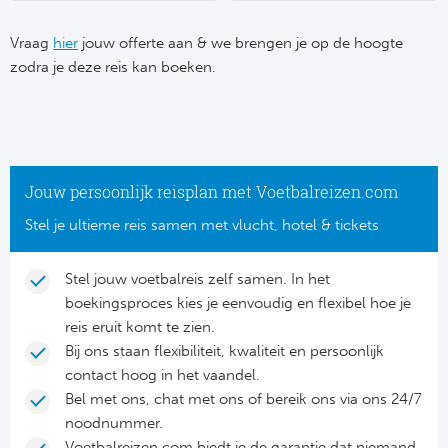
Su
Pr
Train
Turkij
Voetb
Vraag
hier
jouw offerte aan & we brengen je op de hoogte
To
Ch
zodra je deze reis kan boeken.
Tra
Schot
Ch
Le
Train
België
Cry
Le
Overi
Tr
Fu
Jouw persoonlijk reisplan met Voetbalreizen.com
FA
Tra
De
Stel je ultieme reis samen met vlucht, hotel & tickets
Ev
Le
Tra
Po
Ast
Stel jouw voetbalreis zelf samen. In het
Co
boekingsproces kies je eenvoudig en flexibel hoe je
Tr
Oos
Le
reis eruit komt te zien.
Spanj
Bij ons staan flexibiliteit, kwaliteit en persoonlijk
Tr
Tsj
Ip
contact hoog in het vaandel.
Pri
Bel met ons, chat met ons of bereik ons via ons 24/7
Tra
Ser
Qu
noodnummer.
Seg
Voetbalreizen.com biedt je de garantie dat niemand