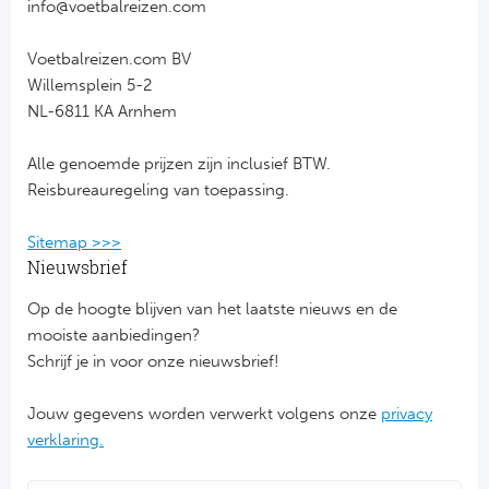
info@voetbalreizen.com
FC
Voetbalreizen.com BV
Willemsplein 5-2
Ben
NL-6811 KA Arnhem
Sp
Alle genoemde prijzen zijn inclusief BTW.
Reisbureauregeling van toepassing.
SC
Sitemap >>>
Est
Nieuwsbrief
Ca
Op de hoogte blijven van het laatste nieuws en de
mooiste aanbiedingen?
CD
Schrijf je in voor onze nieuwsbrief!
Es
Jouw gegevens worden verwerkt volgens onze
privacy
verklaring.
Schot