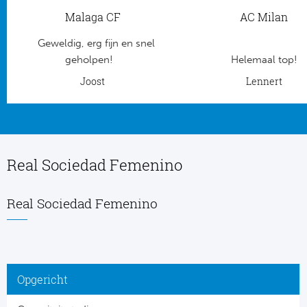
Malaga CF
AC Milan
Frankr
Ma
Geweldig, erg fijn en snel
RC
Lig
geholpen!
Helemaal top!
Joost
Lennert
Gi
België
RC
Jup
La
Real Sociedad Femenino
Portu
CA
Pri
Real Sociedad Femenino
CD
Schot
CD 
Sco
Co
Opgericht