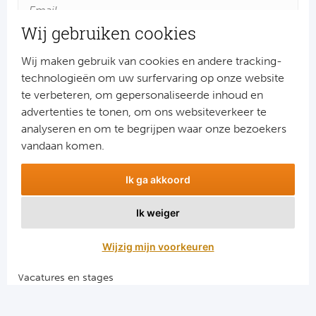
Cel
Wij gebruiken cookies
Ra
Wij maken gebruik van cookies en andere tracking-
technologieën om uw surfervaring op onze website
Ab
te verbeteren, om gepersonaliseerde inhoud en
advertenties te tonen, om ons websiteverkeer te
Turkij
Aanmelden
analyseren en om te begrijpen waar onze bezoekers
Snel naar
vandaan komen.
Bes
Combinatiereizen voetbal en darts
Ik ga akkoord
Fe
Voetbalreizen FC Barcelona
Voetbalreizen Manchester City FC
Ik weiger
Gal
Voetbalreizen Manchester United
Voetbalreizen Liverpool FC
Wijzig mijn voorkeuren
België
Vacatures en stages
Cl
Voetbalgarant regeling