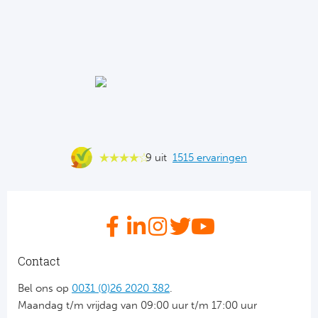
Ba
He
Bo
Uni
Ha
9 uit
1515 ervaringen
Frankr
Par
Ol
Contact
OG
Bel ons op
0031 (0)26 2020 382
.
Maandag t/m vrijdag van 09:00 uur t/m 17:00 uur
Portu