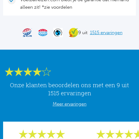
Tr
Bra
So
alleen zit! *zie voordelen
Co
Ver
Spanj
Su
Arg
9 uit
1515 ervaringen
Rea
Italië
FC
Ser
Atl
Cop
Val
Onze klanten beoordelen ons met een 9 uit
Duits
1515 ervaringen
Sev
Meer ervaringen
Bu
Rea
2. 
Ath
DF
Rea