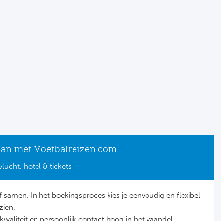
lan met Voetbalreizen.com
vlucht, hotel & tickets
lf samen. In het boekingsproces kies je eenvoudig en flexibel
zien.
it, kwaliteit en persoonlijk contact hoog in het vaandel.