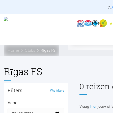
Home
Clubs
Rīgas FS
Rīgas FS
0 reizen
Filters:
Wis filters
Vanaf
Vraag
hier
jouw offe