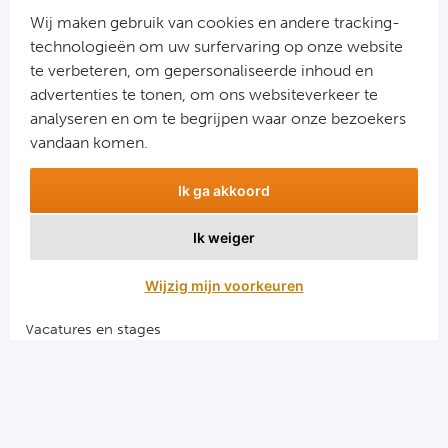
Cel
Wij maken gebruik van cookies en andere tracking-
technologieën om uw surfervaring op onze website
Ra
te verbeteren, om gepersonaliseerde inhoud en
advertenties te tonen, om ons websiteverkeer te
Aanmelden
Ab
analyseren en om te begrijpen waar onze bezoekers
Snel naar
vandaan komen.
Turkij
Combinatiereizen voetbal en darts
Ik ga akkoord
Voetbalreizen FC Barcelona
Bes
Voetbalreizen Manchester City FC
Ik weiger
Voetbalreizen Manchester United
Fe
Voetbalreizen Liverpool FC
Wijzig mijn voorkeuren
Gal
Vacatures en stages
Voetbalgarant regeling
België
Algemene voorwaarden
Cl
Privacy en cookies