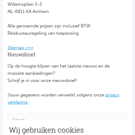
Willemsplein 5-2
NL-6811 KA Arnhem
FC
Alle genoemde prijzen zijn inclusief BTW.
Ben
Reisbureauregeling van toepassing.
Sp
Sitemap >>>
SC
Nieuwsbrief
Op de hoogte blijven van het laatste nieuws en de
Est
mooiste aanbiedingen?
Schrijf je in voor onze nieuwsbrief!
Ca
Jouw gegevens worden verwerkt volgens onze
privacy
CD
verklaring.
Es
Schot
Wij gebruiken cookies