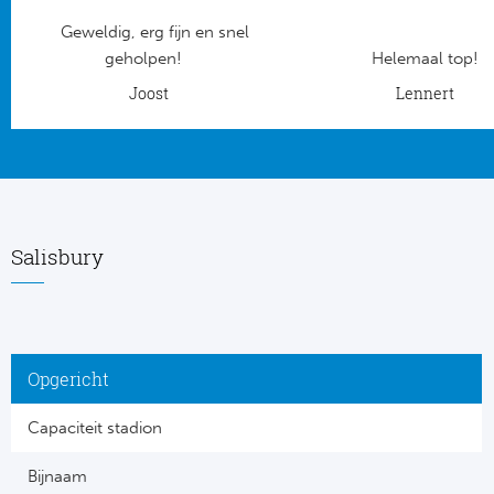
Geweldig, erg fijn en snel
Frankr
Ma
geholpen!
Helemaal top!
RC
Joost
Lennert
Lig
Gi
België
RC
Jup
La
Salisbury
Portu
CA
Pri
CD
Opgericht
Schot
CD 
Capaciteit stadion
Sco
Co
Bijnaam