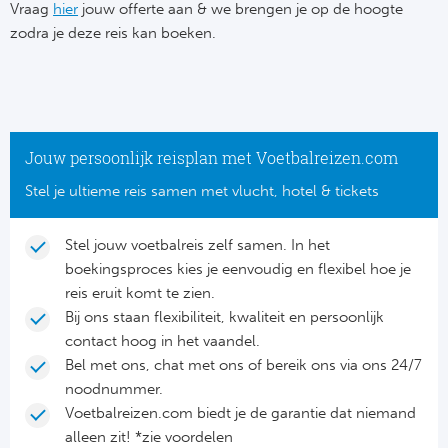
Su
Vraag
hier
jouw offerte aan & we brengen je op de hoogte
Pr
Train
zodra je deze reis kan boeken.
Turkij
Voetb
To
Ch
Tra
Schot
Ch
Le
Train
België
Cry
Le
Jouw persoonlijk reisplan met Voetbalreizen.com
Overi
Tr
Fu
Stel je ultieme reis samen met vlucht, hotel & tickets
FA
Tra
De
Ev
Le
Stel jouw voetbalreis zelf samen. In het
Tra
Po
boekingsproces kies je eenvoudig en flexibel hoe je
Ast
Co
reis eruit komt te zien.
Tr
Oos
Bij ons staan flexibiliteit, kwaliteit en persoonlijk
Le
contact hoog in het vaandel.
Spanj
Tr
Tsj
Bel met ons, chat met ons of bereik ons via ons 24/7
Ip
noodnummer.
Pri
Tra
Ser
Voetbalreizen.com biedt je de garantie dat niemand
Qu
alleen zit! *zie voordelen
Seg