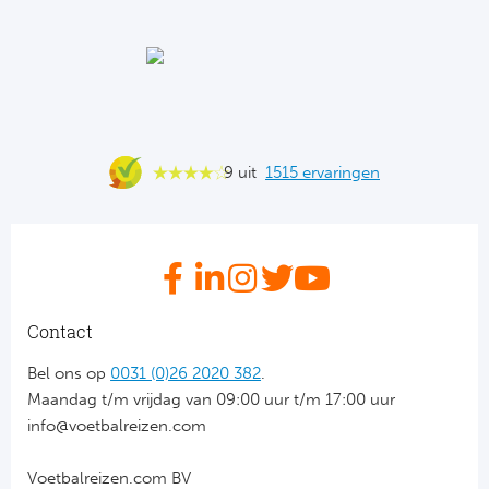
Ba
He
Bo
Uni
9 uit
1515 ervaringen
Ha
Frankr
Par
Contact
Ol
Bel ons op
0031 (0)26 2020 382
.
Maandag t/m vrijdag van 09:00 uur t/m 17:00 uur
OG
info@voetbalreizen.com
Voetbalreizen.com BV
Portu