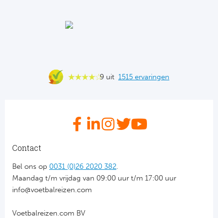
Ba
He
Bo
Uni
9 uit
1515 ervaringen
Ha
Frankr
Par
Contact
Ol
Bel ons op
0031 (0)26 2020 382
.
Maandag t/m vrijdag van 09:00 uur t/m 17:00 uur
OG
info@voetbalreizen.com
Voetbalreizen.com BV
Portu