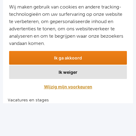
Cel
Wij maken gebruik van cookies en andere tracking-
technologieën om uw surfervaring op onze website
Ra
te verbeteren, om gepersonaliseerde inhoud en
advertenties te tonen, om ons websiteverkeer te
Aanmelden
Ab
analyseren en om te begrijpen waar onze bezoekers
Snel naar
vandaan komen.
Turkij
Combinatiereizen voetbal en darts
Ik ga akkoord
Voetbalreizen FC Barcelona
Bes
Voetbalreizen Manchester City FC
Ik weiger
Voetbalreizen Manchester United
Fe
Voetbalreizen Liverpool FC
Wijzig mijn voorkeuren
Gal
Vacatures en stages
Voetbalgarant regeling
België
Algemene voorwaarden
Cl
Privacy en cookies