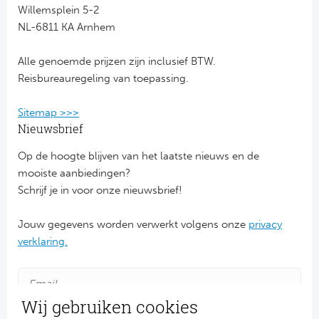
Willemsplein 5-2
NL-6811 KA Arnhem
FC
Alle genoemde prijzen zijn inclusief BTW.
Ben
Reisbureauregeling van toepassing.
Sp
Sitemap >>>
SC
Nieuwsbrief
Op de hoogte blijven van het laatste nieuws en de
Est
mooiste aanbiedingen?
Schrijf je in voor onze nieuwsbrief!
Ca
Jouw gegevens worden verwerkt volgens onze
privacy
CD
verklaring.
Es
Schot
Wij gebruiken cookies