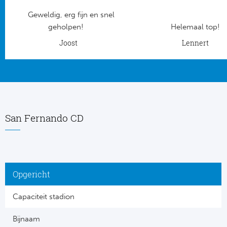
Geweldig, erg fijn en snel
Frankr
Ma
geholpen!
Helemaal top!
RC
Joost
Lennert
Lig
Gi
België
RC
Jup
La
San Fernando CD
Portu
CA
Pri
CD
Opgericht
Schot
CD 
Capaciteit stadion
Sco
Co
Bijnaam