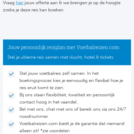
Su
Vraag
hier
jouw offerte aan & we brengen je op de hoogte
Pr
Train
zodra je deze reis kan boeken.
Turkij
Voetb
To
Ch
Tra
Schot
Ch
Le
Train
België
Cry
Le
Jouw persoonlijk reisplan met Voetbalreizen.com
Overi
Tr
Fu
Stel je ultieme reis samen met vlucht, hotel & tickets
FA
Tra
De
Ev
Le
Stel jouw voetbalreis zelf samen. In het
Tra
Po
boekingsproces kies je eenvoudig en flexibel hoe je
Ast
Co
reis eruit komt te zien.
Tr
Oos
Bij ons staan flexibiliteit, kwaliteit en persoonlijk
Le
contact hoog in het vaandel.
Spanj
Tr
Tsj
Bel met ons, chat met ons of bereik ons via ons 24/7
Ip
noodnummer.
Pri
Tra
Ser
Voetbalreizen.com biedt je de garantie dat niemand
Qu
alleen zit! *zie voordelen
Seg