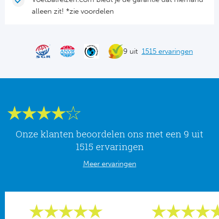
Tr
Bra
So
alleen zit! *zie voordelen
Co
Ver
Spanj
Su
Arg
9 uit
1515 ervaringen
Rea
Italië
FC
Ser
Atl
Cop
Val
Onze klanten beoordelen ons met een 9 uit
Duits
1515 ervaringen
Sev
Meer ervaringen
Bu
Rea
2. 
Ath
DF
Rea