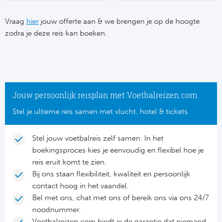
Su
Pr
Train
Turkij
Voetb
Vraag
hier
jouw offerte aan & we brengen je op de hoogte
To
Ch
zodra je deze reis kan boeken.
Tra
Schot
Ch
Le
Train
België
Cry
Le
Overi
Tr
Fu
Jouw persoonlijk reisplan met Voetbalreizen.com
FA
Tra
De
Stel je ultieme reis samen met vlucht, hotel & tickets
Ev
Le
Tra
Po
Ast
Stel jouw voetbalreis zelf samen. In het
Co
boekingsproces kies je eenvoudig en flexibel hoe je
Tr
Oos
Le
reis eruit komt te zien.
Spanj
Bij ons staan flexibiliteit, kwaliteit en persoonlijk
Tr
Tsj
Ip
contact hoog in het vaandel.
Pri
Bel met ons, chat met ons of bereik ons via ons 24/7
Tra
Ser
Qu
noodnummer.
Seg
Voetbalreizen.com biedt je de garantie dat niemand