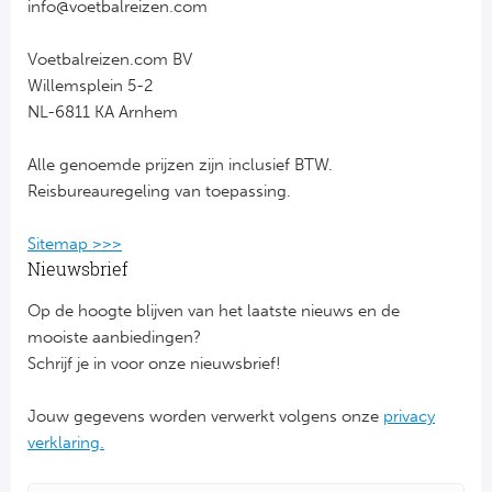
info@voetbalreizen.com
FC
Voetbalreizen.com BV
Willemsplein 5-2
Ben
NL-6811 KA Arnhem
Sp
Alle genoemde prijzen zijn inclusief BTW.
Reisbureauregeling van toepassing.
SC
Sitemap >>>
Est
Nieuwsbrief
Ca
Op de hoogte blijven van het laatste nieuws en de
mooiste aanbiedingen?
CD
Schrijf je in voor onze nieuwsbrief!
Es
Jouw gegevens worden verwerkt volgens onze
privacy
verklaring.
Schot