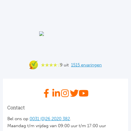
Ba
He
Bo
Uni
Ha
9 uit
1515 ervaringen
Frankr
Par
Ol
Contact
OG
Bel ons op
0031 (0)26 2020 382
.
Maandag t/m vrijdag van 09:00 uur t/m 17:00 uur
Portu