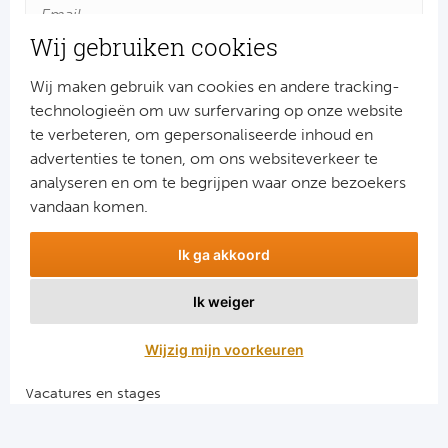
Cel
Wij gebruiken cookies
Ra
Wij maken gebruik van cookies en andere tracking-
technologieën om uw surfervaring op onze website
Ab
te verbeteren, om gepersonaliseerde inhoud en
advertenties te tonen, om ons websiteverkeer te
Turkij
Aanmelden
analyseren en om te begrijpen waar onze bezoekers
Snel naar
vandaan komen.
Bes
Combinatiereizen voetbal en darts
Ik ga akkoord
Fe
Voetbalreizen FC Barcelona
Voetbalreizen Manchester City FC
Ik weiger
Gal
Voetbalreizen Manchester United
Voetbalreizen Liverpool FC
Wijzig mijn voorkeuren
België
Vacatures en stages
Cl
Voetbalgarant regeling