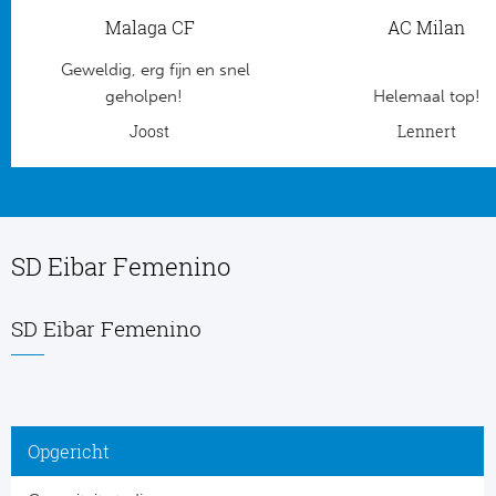
Malaga CF
AC Milan
Frankr
Ma
Geweldig, erg fijn en snel
RC
Lig
geholpen!
Helemaal top!
Joost
Lennert
Gi
België
RC
Jup
La
SD Eibar Femenino
Portu
CA
Pri
SD Eibar Femenino
CD
Schot
CD 
Sco
Co
Opgericht