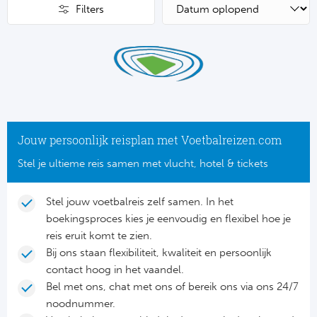
Su
Pr
Filters
Train
Turkij
Voetb
To
Ch
Tra
Schot
Ch
Le
Train
België
Cry
Le
Overi
Tr
Fu
FA
Jouw persoonlijk reisplan met Voetbalreizen.com
Tra
De
Ev
Stel je ultieme reis samen met vlucht, hotel & tickets
Le
Tra
Po
Ast
Stel jouw voetbalreis zelf samen. In het
Co
boekingsproces kies je eenvoudig en flexibel hoe je
Tr
Oos
Le
reis eruit komt te zien.
Spanj
Bij ons staan flexibiliteit, kwaliteit en persoonlijk
Tr
Tsj
Ip
contact hoog in het vaandel.
Pri
Tra
Ser
Bel met ons, chat met ons of bereik ons via ons 24/7
Qu
noodnummer.
Seg