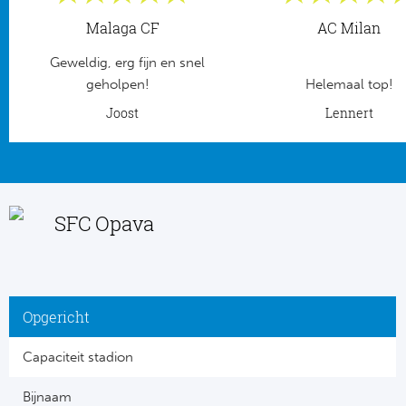
Malaga CF
AC Milan
Frankr
Ma
Geweldig, erg fijn en snel
RC
Lig
geholpen!
Helemaal top!
Joost
Lennert
Gi
België
RC
Jup
La
SFC Opava
Portu
CA
Pri
CD
Schot
Opgericht
CD 
Capaciteit stadion
Sco
Co
Bijnaam