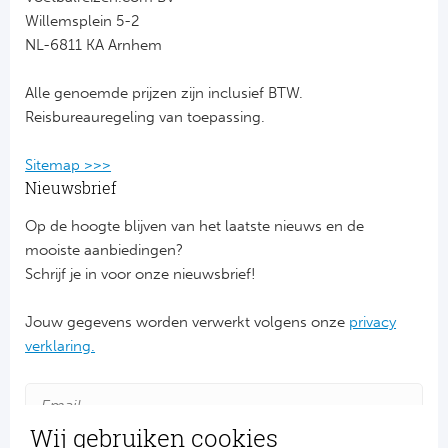
Willemsplein 5-2
FC
NL-6811 KA Arnhem
Ben
Alle genoemde prijzen zijn inclusief BTW.
Reisbureauregeling van toepassing.
Sp
Sitemap >>>
SC
Nieuwsbrief
Est
Op de hoogte blijven van het laatste nieuws en de
mooiste aanbiedingen?
Ca
Schrijf je in voor onze nieuwsbrief!
CD
Jouw gegevens worden verwerkt volgens onze
privacy
verklaring.
Schot
Cel
Wij gebruiken cookies