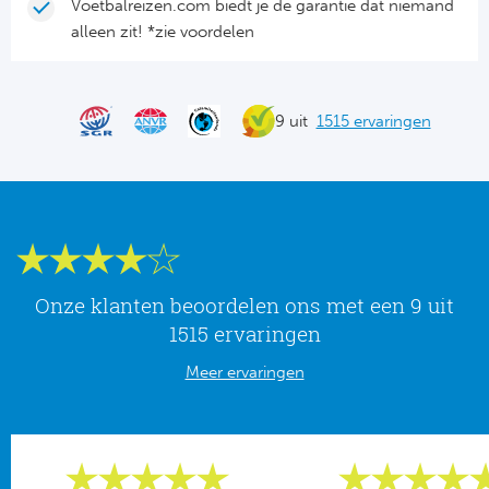
Tr
Bra
Voetbalreizen.com biedt je de garantie dat niemand
So
alleen zit! *zie voordelen
Co
Ver
Spanj
Su
Arg
9 uit
1515 ervaringen
Rea
Italië
FC
Ser
Atl
Cop
Val
Onze klanten beoordelen ons met een 9 uit
Duits
Sev
1515 ervaringen
Bu
Meer ervaringen
Rea
2. 
Ath
DF
Rea