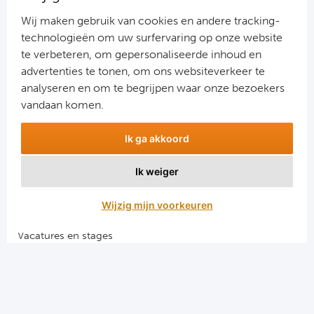
Ra
Wij maken gebruik van cookies en andere tracking-
technologieën om uw surfervaring op onze website
Ab
te verbeteren, om gepersonaliseerde inhoud en
advertenties te tonen, om ons websiteverkeer te
Aanmelden
Turkij
analyseren en om te begrijpen waar onze bezoekers
Snel naar
vandaan komen.
Bes
Combinatiereizen voetbal en darts
Ik ga akkoord
Voetbalreizen FC Barcelona
Fe
Voetbalreizen Manchester City FC
Ik weiger
Voetbalreizen Manchester United
Gal
Voetbalreizen Liverpool FC
Wijzig mijn voorkeuren
België
Vacatures en stages
Voetbalgarant regeling
Cl
RS
Algemene voorwaarden
Privacy en cookies