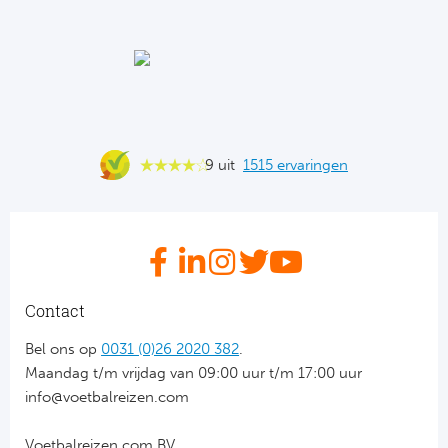
Ba
He
Bo
Uni
9 uit
1515 ervaringen
Ha
Frankr
Par
Contact
Ol
Bel ons op
0031 (0)26 2020 382
.
Maandag t/m vrijdag van 09:00 uur t/m 17:00 uur
OG
info@voetbalreizen.com
Portu
Voetbalreizen.com BV