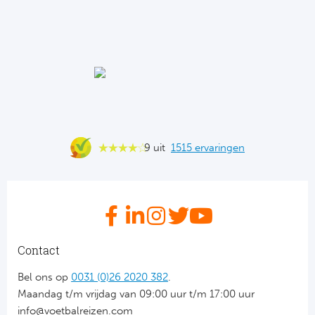
Ba
He
Bo
Uni
Ha
9 uit
1515 ervaringen
Frankr
Par
Ol
Contact
OG
Bel ons op
0031 (0)26 2020 382
.
Maandag t/m vrijdag van 09:00 uur t/m 17:00 uur
Portu
info@voetbalreizen.com