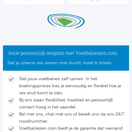
Su
Pr
Train
Turkij
Voetb
To
Ch
Tra
Schot
Ch
Le
Train
België
Cry
Le
Overi
Tr
Jouw persoonlijk reisplan met Voetbalreizen.com
Fu
FA
Stel je ultieme reis samen met vlucht, hotel & tickets
Tra
De
Ev
Le
Tra
Po
Stel jouw voetbalreis zelf samen. In het
Ast
Co
boekingsproces kies je eenvoudig en flexibel hoe je
Tr
Oos
reis eruit komt te zien.
Le
Bij ons staan flexibiliteit, kwaliteit en persoonlijk
Spanj
Tr
Tsj
contact hoog in het vaandel.
Ip
Bel met ons, chat met ons of bereik ons via ons 24/7
Pri
Tra
Ser
noodnummer.
Qu
Voetbalreizen.com biedt je de garantie dat niemand
Seg