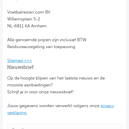
FC
Voetbalreizen.com BV
Willemsplein 5-2
Ben
NL-6811 KA Arnhem
Sp
Alle genoemde prijzen zijn inclusief BTW.
Reisbureauregeling van toepassing.
SC
Sitemap >>>
Est
Nieuwsbrief
Ca
Op de hoogte blijven van het laatste nieuws en de
mooiste aanbiedingen?
CD
Schrijf je in voor onze nieuwsbrief!
Es
Jouw gegevens worden verwerkt volgens onze
privacy
verklaring.
Schot