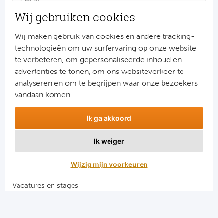
Cel
Wij gebruiken cookies
Ra
Wij maken gebruik van cookies en andere tracking-
technologieën om uw surfervaring op onze website
Ab
te verbeteren, om gepersonaliseerde inhoud en
advertenties te tonen, om ons websiteverkeer te
Aanmelden
Turkij
analyseren en om te begrijpen waar onze bezoekers
Snel naar
vandaan komen.
Bes
Combinatiereizen voetbal en darts
Ik ga akkoord
Voetbalreizen FC Barcelona
Fe
Voetbalreizen Manchester City FC
Ik weiger
Voetbalreizen Manchester United
Gal
Voetbalreizen Liverpool FC
Wijzig mijn voorkeuren
België
Vacatures en stages
Voetbalgarant regeling
Cl