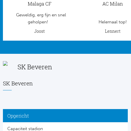
Malaga CF
AC Milan
Frankr
Ma
Geweldig, erg fijn en snel
geholpen!
Helemaal top!
RC
Lig
Joost
Lennert
Gi
België
RC
Jup
La
SK Beveren
Portu
CA
SK Beveren
Pri
CD
Schot
CD 
Opgericht
Sco
Co
Capaciteit stadion