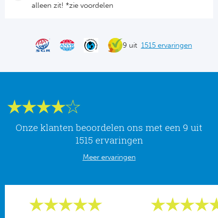
Tr
Bra
alleen zit! *zie voordelen
So
Co
Ver
Spanj
Su
9 uit
1515 ervaringen
Arg
Rea
Italië
FC
Ser
Atl
Cop
Val
Onze klanten beoordelen ons met een 9 uit
1515 ervaringen
Duits
Sev
Meer ervaringen
Bu
Rea
2. 
Ath
DF
Rea