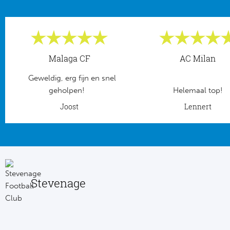
Frankr
Ma
RC
Lig
Malaga CF
AC Milan
Gi
België
Geweldig, erg fijn en snel
RC
geholpen!
Helemaal top!
Jup
Joost
Lennert
La
Portu
CA
Pri
CD
Schot
Stevenage
CD 
Sco
Co