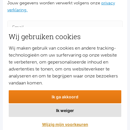
Jouw gegevens worden verwerkt volgens onze
privacy
Cel
verklaring.
Ra
Ab
Wij gebruiken cookies
Wij maken gebruik van cookies en andere tracking-
Turkij
technologieën om uw surfervaring op onze website
te verbeteren, om gepersonaliseerde inhoud en
Bes
advertenties te tonen, om ons websiteverkeer te
Aanmelden
Fe
analyseren en om te begrijpen waar onze bezoekers
Snel naar
vandaan komen.
Gal
Combinatiereizen voetbal en darts
Ik ga akkoord
Voetbalreizen FC Barcelona
België
Voetbalreizen Manchester City FC
Ik weiger
Voetbalreizen Manchester United
Cl
Voetbalreizen Liverpool FC
Wijzig mijn voorkeuren