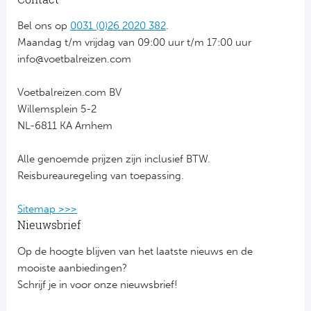
Bel ons op
0031 (0)26 2020 382
.
FC
Maandag t/m vrijdag van 09:00 uur t/m 17:00 uur
info@voetbalreizen.com
Ben
Sp
Voetbalreizen.com BV
Willemsplein 5-2
SC
NL-6811 KA Arnhem
Est
Alle genoemde prijzen zijn inclusief BTW.
Reisbureauregeling van toepassing.
Ca
Sitemap >>>
CD
Nieuwsbrief
Op de hoogte blijven van het laatste nieuws en de
Es
mooiste aanbiedingen?
Schrijf je in voor onze nieuwsbrief!
Schot