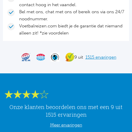
Tr
Bra
So
contact hoog in het vaandel.
Co
Bel met ons, chat met ons of bereik ons via ons 24/7
Ver
noodnummer.
Spanj
Su
Voetbalreizen.com biedt je de garantie dat niemand
Arg
alleen zit! *zie voordelen
Rea
Italië
FC
Ser
9 uit
1515 ervaringen
Atl
Cop
Val
Duits
Sev
Bu
Rea
Onze klanten beoordelen ons met een 9 uit
2. 
1515 ervaringen
Ath
Meer ervaringen
DF
Rea