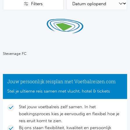
Su
Pr
Filters
Train
Turkij
Voetb
To
Ch
Tra
Schot
Ch
Le
Train
België
Cry
Le
Overi
Tr
Fu
Stevenage FC
FA
Tra
De
Ev
Le
Tra
Po
Ast
Jouw persoonlijk reisplan met Voetbalreizen.com
Co
Tr
Oos
Stel je ultieme reis samen met vlucht, hotel & tickets
Le
Spanj
Tr
Tsj
Ip
Stel jouw voetbalreis zelf samen. In het
Pri
boekingsproces kies je eenvoudig en flexibel hoe je
Tra
Ser
Qu
reis eruit komt te zien.
Seg
Bij ons staan flexibiliteit, kwaliteit en persoonlijk