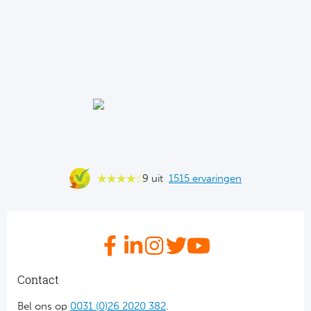
Ba
He
Bo
Uni
Ha
Frankr
9 uit
1515 ervaringen
Par
Ol
OG
Contact
Portu
Bel ons op
0031 (0)26 2020 382
.