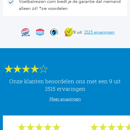
Tr
Bra
Voetbalreizen.com biedt je de garantie dat niemand
So
alleen zit! *zie voordelen
Co
Ver
Spanj
Su
Arg
9 uit
1515 ervaringen
Rea
Italië
FC
Ser
Atl
Cop
Val
Onze klanten beoordelen ons met een 9 uit
Duits
Sev
1515 ervaringen
Bu
Meer ervaringen
Rea
2. 
Ath
DF
Rea