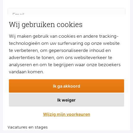
Cel
Ra
Wij gebruiken cookies
Ab
Wij maken gebruik van cookies en andere tracking-
technologieën om uw surfervaring op onze website
Turkij
te verbeteren, om gepersonaliseerde inhoud en
advertenties te tonen, om ons websiteverkeer te
Aanmelden
Bes
analyseren en om te begrijpen waar onze bezoekers
Snel naar
vandaan komen.
Fe
Combinatiereizen voetbal en darts
Ik ga akkoord
Voetbalreizen FC Barcelona
Gal
Voetbalreizen Manchester City FC
Ik weiger
Voetbalreizen Manchester United
België
Voetbalreizen Liverpool FC
Wijzig mijn voorkeuren
Cl
Vacatures en stages