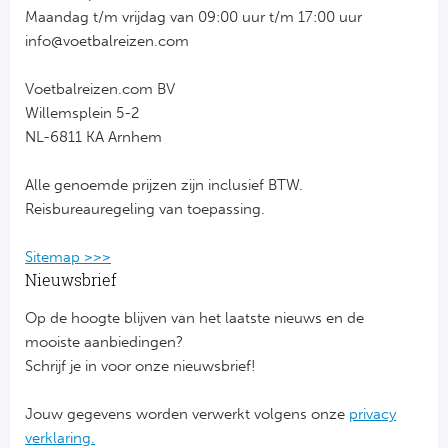
Maandag t/m vrijdag van 09:00 uur t/m 17:00 uur
FC
info@voetbalreizen.com
Ben
Voetbalreizen.com BV
Willemsplein 5-2
Sp
NL-6811 KA Arnhem
SC
Alle genoemde prijzen zijn inclusief BTW.
Reisbureauregeling van toepassing.
Est
Sitemap >>>
Ca
Nieuwsbrief
CD
Op de hoogte blijven van het laatste nieuws en de
mooiste aanbiedingen?
Es
Schrijf je in voor onze nieuwsbrief!
Jouw gegevens worden verwerkt volgens onze
privacy
Schot
verklaring.