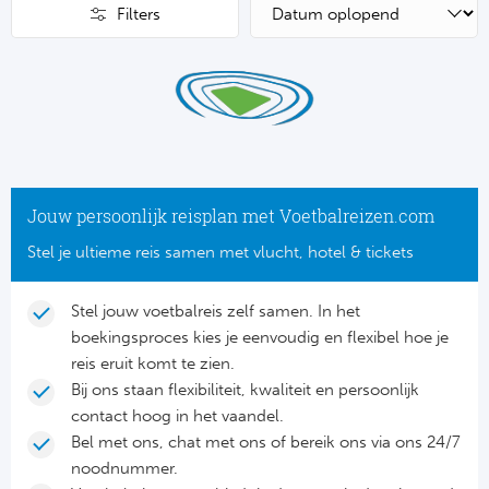
Su
Pr
Filters
Train
Turkij
Voetb
To
Ch
Tra
Schot
Ch
Le
Train
België
Cry
Le
Overi
Tr
Fu
FA
Jouw persoonlijk reisplan met Voetbalreizen.com
Tra
De
Ev
Stel je ultieme reis samen met vlucht, hotel & tickets
Le
Tra
Po
Ast
Stel jouw voetbalreis zelf samen. In het
Co
boekingsproces kies je eenvoudig en flexibel hoe je
Tr
Oos
Le
reis eruit komt te zien.
Spanj
Bij ons staan flexibiliteit, kwaliteit en persoonlijk
Tr
Tsj
Ip
contact hoog in het vaandel.
Pri
Tra
Ser
Bel met ons, chat met ons of bereik ons via ons 24/7
Qu
noodnummer.
Seg