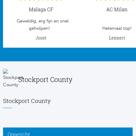
Malaga CF
AC Milan
Frankr
Ma
Geweldig, erg fijn en snel
RC
Lig
geholpen!
Helemaal top!
Joost
Lennert
Gi
België
RC
Jup
La
Portu
Stockport County
CA
Pri
CD
Stockport County
Schot
CD 
Sco
Co
Opgericht