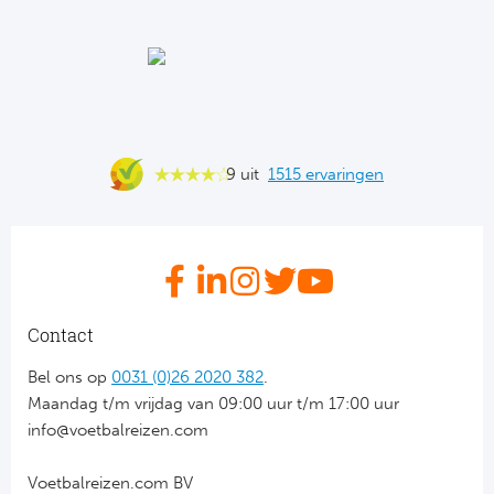
Ba
He
Bo
Uni
9 uit
1515 ervaringen
Ha
Frankr
Par
Contact
Ol
Bel ons op
0031 (0)26 2020 382
.
Maandag t/m vrijdag van 09:00 uur t/m 17:00 uur
OG
info@voetbalreizen.com
Voetbalreizen.com BV
Portu