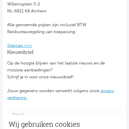
Willemsplein 5-2
NL-6811 KA Arnhem
FC
Alle genoemde prijzen zijn inclusief BTW.
Ben
Reisbureauregeling van toepassing.
Sp
Sitemap >>>
SC
Nieuwsbrief
Op de hoogte blijven van het laatste nieuws en de
Est
mooiste aanbiedingen?
Schrijf je in voor onze nieuwsbrief!
Ca
Jouw gegevens worden verwerkt volgens onze
privacy
CD
verklaring.
Es
Schot
Wij gebruiken cookies