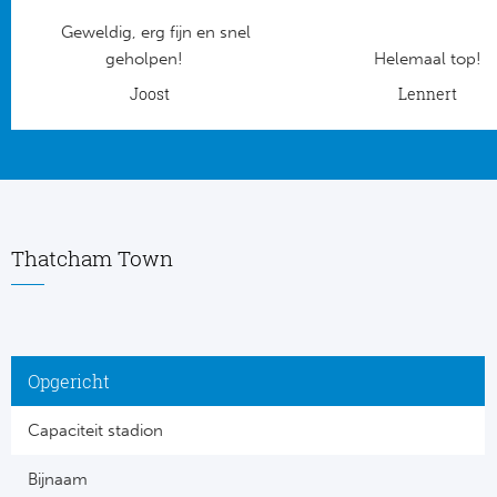
Geweldig, erg fijn en snel
Frankr
Ma
geholpen!
Helemaal top!
RC
Joost
Lennert
Lig
Gi
België
RC
Jup
La
Thatcham Town
Portu
CA
Pri
CD
Opgericht
Schot
CD 
Capaciteit stadion
Sco
Co
Bijnaam