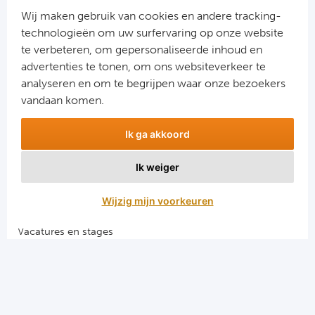
Cel
Wij maken gebruik van cookies en andere tracking-
technologieën om uw surfervaring op onze website
Ra
te verbeteren, om gepersonaliseerde inhoud en
advertenties te tonen, om ons websiteverkeer te
Aanmelden
Ab
analyseren en om te begrijpen waar onze bezoekers
Snel naar
vandaan komen.
Turkij
Combinatiereizen voetbal en darts
Ik ga akkoord
Voetbalreizen FC Barcelona
Bes
Voetbalreizen Manchester City FC
Ik weiger
Voetbalreizen Manchester United
Fe
Voetbalreizen Liverpool FC
Wijzig mijn voorkeuren
Gal
Vacatures en stages
Voetbalgarant regeling
België
Algemene voorwaarden
Cl
Privacy en cookies