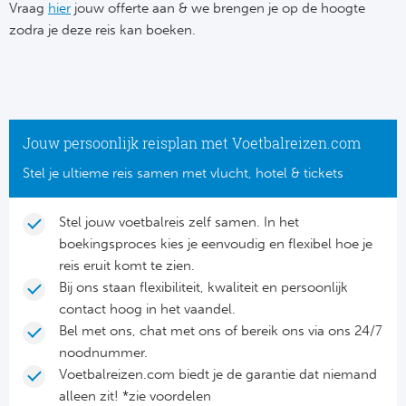
Su
Vraag
hier
jouw offerte aan & we brengen je op de hoogte
Pr
Train
zodra je deze reis kan boeken.
Turkij
Voetb
To
Ch
Tra
Schot
Ch
Le
Train
België
Cry
Le
Jouw persoonlijk reisplan met Voetbalreizen.com
Overi
Tr
Fu
Stel je ultieme reis samen met vlucht, hotel & tickets
FA
Tra
De
Ev
Le
Stel jouw voetbalreis zelf samen. In het
Tra
Po
boekingsproces kies je eenvoudig en flexibel hoe je
Ast
Co
reis eruit komt te zien.
Tr
Oos
Bij ons staan flexibiliteit, kwaliteit en persoonlijk
Le
contact hoog in het vaandel.
Spanj
Tr
Tsj
Bel met ons, chat met ons of bereik ons via ons 24/7
Ip
noodnummer.
Pri
Tra
Ser
Voetbalreizen.com biedt je de garantie dat niemand
Qu
alleen zit! *zie voordelen
Seg