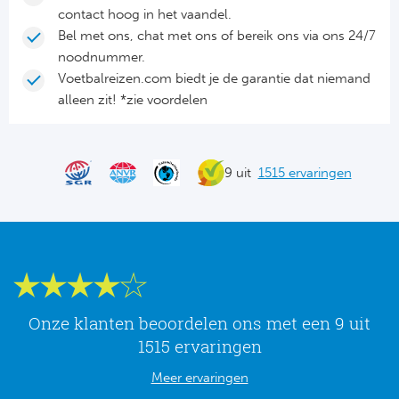
Tr
Bra
So
contact hoog in het vaandel.
Co
Bel met ons, chat met ons of bereik ons via ons 24/7
Ver
noodnummer.
Spanj
Su
Voetbalreizen.com biedt je de garantie dat niemand
Arg
alleen zit! *zie voordelen
Rea
Italië
FC
Ser
9 uit
1515 ervaringen
Atl
Cop
Val
Duits
Sev
Bu
Rea
Onze klanten beoordelen ons met een 9 uit
2. 
1515 ervaringen
Ath
Meer ervaringen
DF
Rea