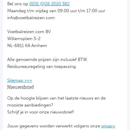
Bel ons op
0031 (0)26 2020 382
.
Maandag t/m vrijdag van 09:00 uur t/m 17:00 uur
FC
info@voetbalreizen.com
Ben
Voetbalreizen.com BV
Sp
Willemsplein 5-2
NL-6811 KA Arnhem
SC
Alle genoemde prijzen zijn inclusief BTW.
Est
Reisbureauregeling van toepassing.
Ca
Sitemap >>>
Nieuwsbrief
CD
Op de hoogte blijven van het laatste nieuws en de
mooiste aanbiedingen?
Es
Schrijf je in voor onze nieuwsbrief!
Schot
Jouw gegevens worden verwerkt volgens onze
privacy