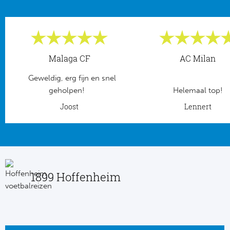
Frankr
Ma
RC
Lig
Malaga CF
AC Milan
Gi
België
Geweldig, erg fijn en snel
RC
geholpen!
Helemaal top!
Jup
Joost
Lennert
La
Portu
CA
Pri
CD
1899 Hoffenheim
Schot
CD 
Sco
Co