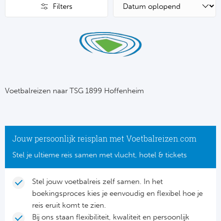
Su
Pr
Filters
Train
Turkij
Voetb
To
Ch
Tra
Schot
Ch
Le
Train
België
Cry
Le
Overi
Tr
Fu
Voetbalreizen naar TSG 1899 Hoffenheim
FA
Tra
De
Ev
Le
Tra
Po
Ast
Jouw persoonlijk reisplan met Voetbalreizen.com
Co
Tr
Oos
Stel je ultieme reis samen met vlucht, hotel & tickets
Le
Spanj
Tr
Tsj
Ip
Stel jouw voetbalreis zelf samen. In het
Pri
boekingsproces kies je eenvoudig en flexibel hoe je
Tra
Ser
Qu
reis eruit komt te zien.
Seg
Bij ons staan flexibiliteit, kwaliteit en persoonlijk