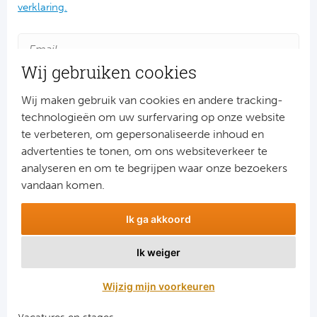
verklaring.
Cel
Ra
Wij gebruiken cookies
Ab
Wij maken gebruik van cookies en andere tracking-
technologieën om uw surfervaring op onze website
Turkij
te verbeteren, om gepersonaliseerde inhoud en
advertenties te tonen, om ons websiteverkeer te
Bes
Aanmelden
analyseren en om te begrijpen waar onze bezoekers
Snel naar
Fe
vandaan komen.
Combinatiereizen voetbal en darts
Gal
Ik ga akkoord
Voetbalreizen FC Barcelona
Voetbalreizen Manchester City FC
Ik weiger
België
Voetbalreizen Manchester United
Voetbalreizen Liverpool FC
Wijzig mijn voorkeuren
Cl