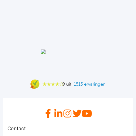
Ba
He
Bo
Uni
Ha
Frankr
9 uit
1515 ervaringen
Par
Ol
OG
Contact
Portu