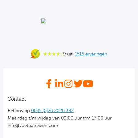
Ba
He
Bo
Uni
9 uit
1515 ervaringen
Ha
Frankr
Par
Contact
Ol
Bel ons op
0031 (0)26 2020 382
.
Maandag t/m vrijdag van 09:00 uur t/m 17:00 uur
OG
info@voetbalreizen.com
Portu