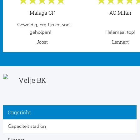
Frankr
Ma
Malaga CF
AC Milan
Geweldig, erg fijn en snel
RC
Lig
geholpen!
Helemaal top!
Gi
Joost
Lennert
België
RC
Jup
La
Portu
Velje BK
CA
Pri
CD
Schot
CD 
Opgericht
Sco
Co
Capaciteit stadion