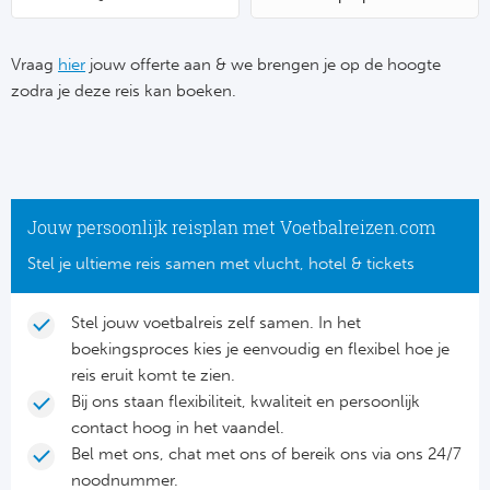
Su
Pr
Train
Turkij
Voetb
To
Ch
Vraag
hier
jouw offerte aan & we brengen je op de hoogte
Tra
Schot
zodra je deze reis kan boeken.
Ch
Le
Train
België
Cry
Le
Overi
Tr
Fu
FA
Jouw persoonlijk reisplan met Voetbalreizen.com
Tra
De
Ev
Stel je ultieme reis samen met vlucht, hotel & tickets
Le
Tra
Po
Ast
Co
Stel jouw voetbalreis zelf samen. In het
Tr
Oos
boekingsproces kies je eenvoudig en flexibel hoe je
Le
Spanj
reis eruit komt te zien.
Tr
Tsj
Bij ons staan flexibiliteit, kwaliteit en persoonlijk
Ip
contact hoog in het vaandel.
Pri
Tra
Ser
Qu
Bel met ons, chat met ons of bereik ons via ons 24/7
Seg
noodnummer.