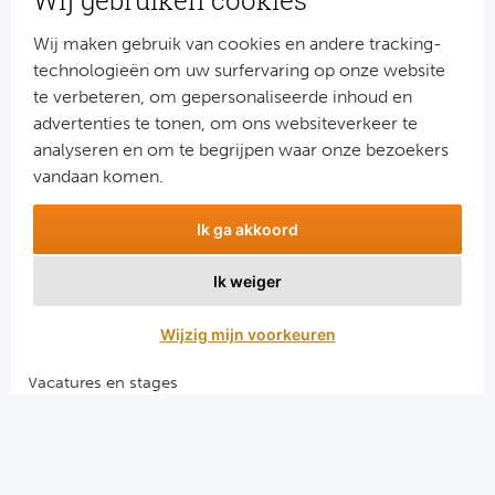
Wij gebruiken cookies
Cel
Wij maken gebruik van cookies en andere tracking-
technologieën om uw surfervaring op onze website
Ra
te verbeteren, om gepersonaliseerde inhoud en
Ab
advertenties te tonen, om ons websiteverkeer te
Aanmelden
analyseren en om te begrijpen waar onze bezoekers
Snel naar
vandaan komen.
Turkij
Combinatiereizen voetbal en darts
Ik ga akkoord
Bes
Voetbalreizen FC Barcelona
Voetbalreizen Manchester City FC
Ik weiger
Fe
Voetbalreizen Manchester United
Voetbalreizen Liverpool FC
Wijzig mijn voorkeuren
Gal
Vacatures en stages
België
Voetbalgarant regeling
Cl
Algemene voorwaarden