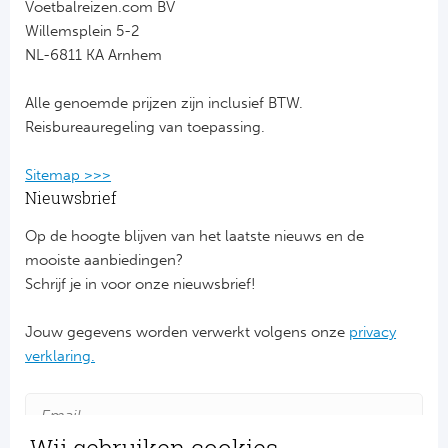
Voetbalreizen.com BV
Willemsplein 5-2
FC
NL-6811 KA Arnhem
Ben
Alle genoemde prijzen zijn inclusief BTW.
Reisbureauregeling van toepassing.
Sp
Sitemap >>>
SC
Nieuwsbrief
Est
Op de hoogte blijven van het laatste nieuws en de
mooiste aanbiedingen?
Ca
Schrijf je in voor onze nieuwsbrief!
CD
Jouw gegevens worden verwerkt volgens onze
privacy
verklaring.
Es
Schot