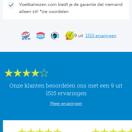
Tr
Bra
So
Voetbalreizen.com biedt je de garantie dat niemand
Co
alleen zit! *zie voordelen
Ver
Spanj
Su
Arg
Rea
9 uit
1515 ervaringen
Italië
FC
Ser
Atl
Cop
Val
Onze klanten beoordelen ons met een 9 uit
Duits
Sev
1515 ervaringen
Bu
Rea
Meer ervaringen
2. 
Ath
DF
Rea