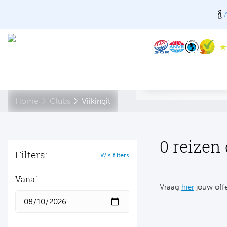
Home
Clubs
Viikingit
0 reizen
Filters:
Wis filters
Vanaf
Vraag
hier
jouw offe