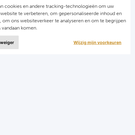
an cookies en andere tracking-technologieën om uw
 website te verbeteren, om gepersonaliseerde inhoud en
n, om ons websiteverkeer te analyseren en om te begrijpen
s vandaan komen.
 weiger
Wijzig mijn voorkeuren
9 uit
1515 ervaringen
r
Programma's
eizen voetbal en darts
Programma Champions League
en FC Barcelona
Programma Premier League