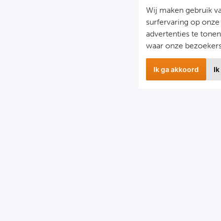
Wij maken gebruik v
surfervaring op onze
advertenties te tone
waar onze bezoeker
Ik ga akkoord
Ik
wsbrief
Snel naa
 hoogte blijven van het laatste nieuws en de mooiste
Combinatier
edingen?
Voetbalreiz