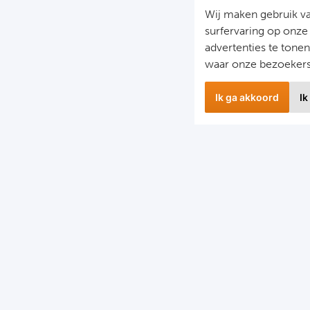
Wij maken gebruik v
surfervaring op onze
advertenties te tone
waar onze bezoeker
Ik ga akkoord
Ik
wsbrief
Snel naa
 hoogte blijven van het laatste nieuws en de mooiste
Combinatier
edingen?
Voetbalreiz