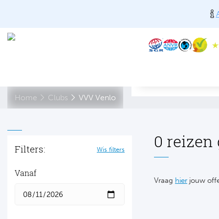
Home
Clubs
VVV Venlo
0 reizen
Filters:
Wis filters
Vanaf
Vraag
hier
jouw offe