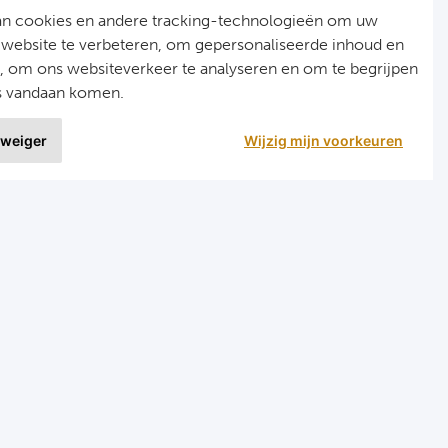
an cookies en andere tracking-technologieën om uw
 website te verbeteren, om gepersonaliseerde inhoud en
n, om ons websiteverkeer te analyseren en om te begrijpen
s vandaan komen.
 weiger
Wijzig mijn voorkeuren
9 uit
1515 ervaringen
r
Programma's
eizen voetbal en darts
Programma Champions League
en FC Barcelona
Programma Premier League