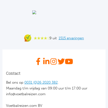
Ba
He
Bo
Uni
9 uit
1515 ervaringen
Ha
Frankr
Par
Contact
Ol
Bel ons op
0031 (0)26 2020 382
.
Maandag t/m vrijdag van 09:00 uur t/m 17:00 uur
OG
info@voetbalreizen.com
Voetbalreizen.com BV
Portu