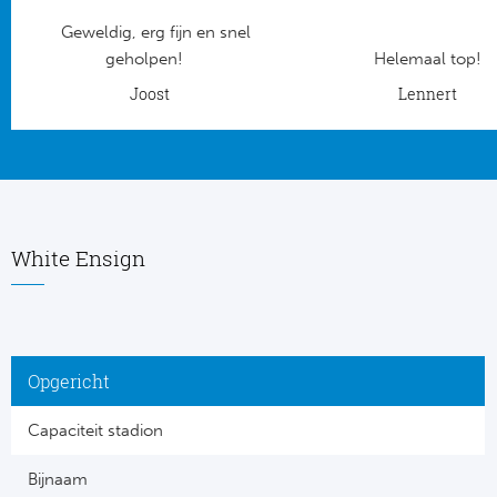
Geweldig, erg fijn en snel
Frankr
Ma
geholpen!
Helemaal top!
RC
Joost
Lennert
Lig
Gi
België
RC
Jup
La
White Ensign
Portu
CA
Pri
CD
Opgericht
Schot
CD 
Capaciteit stadion
Sco
Co
Bijnaam