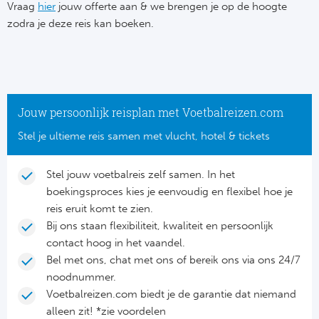
Su
Vraag
hier
jouw offerte aan & we brengen je op de hoogte
Pr
Train
zodra je deze reis kan boeken.
Turkij
Voetb
To
Ch
Tra
Schot
Ch
Le
Train
België
Cry
Le
Jouw persoonlijk reisplan met Voetbalreizen.com
Overi
Tr
Fu
Stel je ultieme reis samen met vlucht, hotel & tickets
FA
Tra
De
Ev
Le
Stel jouw voetbalreis zelf samen. In het
Tra
Po
boekingsproces kies je eenvoudig en flexibel hoe je
Ast
Co
reis eruit komt te zien.
Tr
Oos
Bij ons staan flexibiliteit, kwaliteit en persoonlijk
Le
contact hoog in het vaandel.
Spanj
Tr
Tsj
Bel met ons, chat met ons of bereik ons via ons 24/7
Ip
noodnummer.
Pri
Tra
Ser
Voetbalreizen.com biedt je de garantie dat niemand
Qu
alleen zit! *zie voordelen
Seg