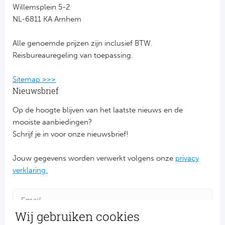
Willemsplein 5-2
NL-6811 KA Arnhem
FC
Alle genoemde prijzen zijn inclusief BTW.
Ben
Reisbureauregeling van toepassing.
Sp
Sitemap >>>
SC
Nieuwsbrief
Op de hoogte blijven van het laatste nieuws en de
Est
mooiste aanbiedingen?
Schrijf je in voor onze nieuwsbrief!
Ca
Jouw gegevens worden verwerkt volgens onze
privacy
CD
verklaring.
Schot
Cel
Wij gebruiken cookies