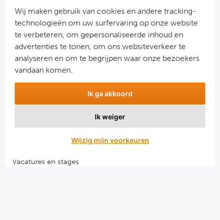
Ra
Wij maken gebruik van cookies en andere tracking-
technologieën om uw surfervaring op onze website
Ab
te verbeteren, om gepersonaliseerde inhoud en
advertenties te tonen, om ons websiteverkeer te
Aanmelden
analyseren en om te begrijpen waar onze bezoekers
Turkij
Snel naar
vandaan komen.
Bes
Combinatiereizen voetbal en darts
Ik ga akkoord
Voetbalreizen FC Barcelona
Fe
Voetbalreizen Manchester City FC
Ik weiger
Voetbalreizen Manchester United
Gal
Voetbalreizen Liverpool FC
Wijzig mijn voorkeuren
België
Vacatures en stages
Voetbalgarant regeling
Cl
Algemene voorwaarden
RS
Privacy en cookies