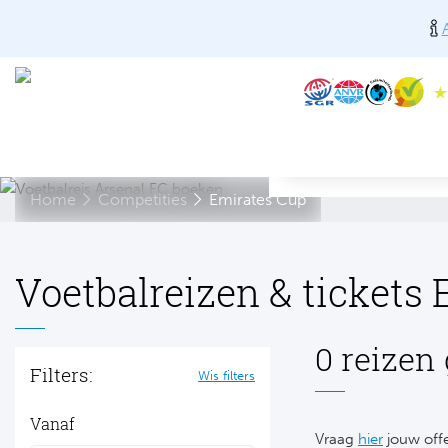
Home
Competities
Emirates Cup
Voetbalreizen & tickets
0 reizen
Filters:
Wis filters
Vanaf
Vraag
hier
jouw offe