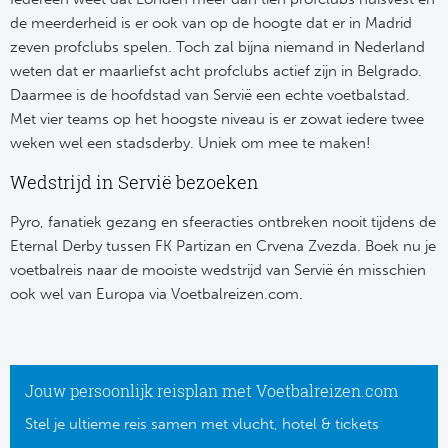
de meerderheid is er ook van op de hoogte dat er in Madrid
Frankr
Ma
zeven profclubs spelen. Toch zal bijna niemand in Nederland
weten dat er maarliefst acht profclubs actief zijn in Belgrado.
RC
Lig
Daarmee is de hoofdstad van Servië een echte voetbalstad.
Met vier teams op het hoogste niveau is er zowat iedere twee
Gi
België
weken wel een stadsderby. Uniek om mee te maken!
RC
Wedstrijd in Servië bezoeken
Jup
La
Pyro, fanatiek gezang en sfeeracties ontbreken nooit tijdens de
Portu
Eternal Derby tussen FK Partizan en Crvena Zvezda. Boek nu je
CA
voetbalreis naar de mooiste wedstrijd van Servië én misschien
Pri
ook wel van Europa via Voetbalreizen.com.
CD
Schot
CD 
Jouw persoonlijk reisplan met Voetbalreizen.com
Sco
Co
Stel je ultieme reis samen met vlucht, hotel & tickets