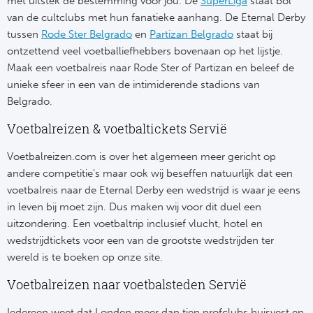
met uitstek de bestemming voor jou. De
SuperLiga
staat bol
Tr
Bra
So
van de cultclubs met hun fanatieke aanhang. De Eternal Derby
Co
Ver
tussen
Rode Ster Belgrado
en
Partizan Belgrado
staat bij
Spanj
ontzettend veel voetballiefhebbers bovenaan op het lijstje.
Su
Arg
Maak een voetbalreis naar Rode Ster of Partizan en beleef de
Rea
unieke sfeer in een van de intimiderende stadions van
Italië
Belgrado.
FC
Voetbalreizen & voetbaltickets Servië
Ser
Atl
Voetbalreizen.com is over het algemeen meer gericht op
Cop
andere competitie's maar ook wij beseffen natuurlijk dat een
Val
voetbalreis naar de Eternal Derby een wedstrijd is waar je eens
Duits
in leven bij moet zijn. Dus maken wij voor dit duel een
Sev
uitzondering. Een voetbaltrip inclusief vlucht, hotel en
Bu
wedstrijdtickets voor een van de grootste wedstrijden ter
Rea
wereld is te boeken op onze site.
2. 
Ath
Voetbalreizen naar voetbalsteden Servië
DF
Rea
Iedereen weet dat Londen meer dan tien profclubs huisvest en