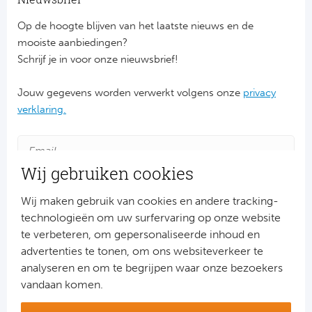
Cel
Op de hoogte blijven van het laatste nieuws en de
mooiste aanbiedingen?
Ra
Schrijf je in voor onze nieuwsbrief!
Ab
Jouw gegevens worden verwerkt volgens onze
privacy
verklaring.
Turkij
Bes
Wij gebruiken cookies
Fe
Wij maken gebruik van cookies en andere tracking-
Gal
technologieën om uw surfervaring op onze website
te verbeteren, om gepersonaliseerde inhoud en
advertenties te tonen, om ons websiteverkeer te
België
Aanmelden
analyseren en om te begrijpen waar onze bezoekers
Snel naar
vandaan komen.
Cl
Combinatiereizen voetbal en darts