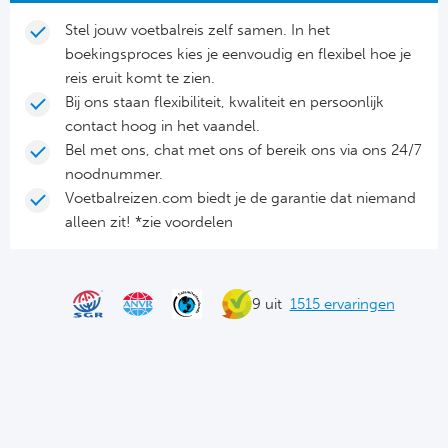
Cel
Turkij
Stel jouw voetbalreis zelf samen. In het
Cá
Süp
boekingsproces kies je eenvoudig en flexibel hoe je
reis eruit komt te zien.
Bij ons staan flexibiliteit, kwaliteit en persoonlijk
Italië
Overi
contact hoog in het vaandel.
Bel met ons, chat met ons of bereik ons via ons 24/7
AC
Ch
noodnummer.
Int
Voetbalreizen.com biedt je de garantie dat niemand
Eks
alleen zit! *zie voordelen
SS
Oos
AS
Sup
9 uit
1515 ervaringen
Ju
Sup
ACF
Lig
At
Bra