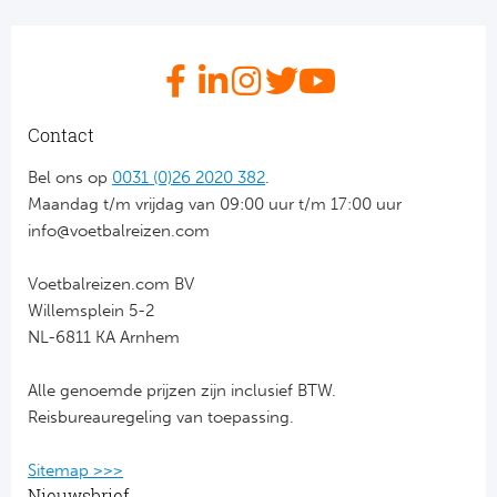
FC
Ben
Contact
Sp
Bel ons op
0031 (0)26 2020 382
.
SC
Maandag t/m vrijdag van 09:00 uur t/m 17:00 uur
info@voetbalreizen.com
Est
Voetbalreizen.com BV
Ca
Willemsplein 5-2
NL-6811 KA Arnhem
CD
Alle genoemde prijzen zijn inclusief BTW.
Es
Reisbureauregeling van toepassing.
Schot
Sitemap >>>
Nieuwsbrief