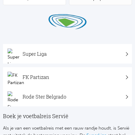
Su
Pr
Train
Turkij
Voetb
To
Ch
Tra
Schot
Ch
Le
Train
België
Cry
Le
Overi
Tr
Super Liga
Fu
FA
Tra
De
Ev
Le
FK Partizan
Tra
Po
Ast
Co
Tr
Oos
Rode Ster Belgrado
Le
Spanj
Tr
Tsj
Ip
Boek je voetbalreis Servië
Pri
Tra
Ser
Qu
Als je van een voetbalreis met een rauw randje houdt, is Servië
Seg