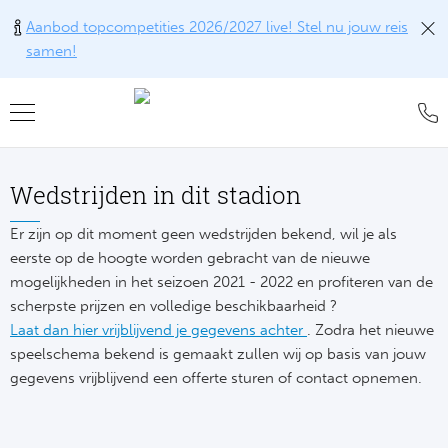
Aanbod topcompetities 2026/2027 live! Stel nu jouw reis
samen!
Teru
Teru
Teru
Teru
Teru
Alle w
Alle w
Alle w
Train
FAQ
Wedstrijden in dit stadion
Engel
Europ
Engel
Blog
Tr
Er zijn op dit moment geen wedstrijden bekend, wil je als
eerste op de hoogte worden gebracht van de nieuwe
Spanj
Conta
Ch
Liv
Tra
mogelijkheden in het seizoen 2021 - 2022 en profiteren van de
Italië
Revie
scherpste prijzen en volledige beschikbaarheid ?
Eu
Ma
Train
Laat dan hier vrijblijvend je gegevens achter
. Zodra het nieuwe
Duits
Ons k
speelschema bekend is gemaakt zullen wij op basis van jouw
Co
Man
Train
gegevens vrijblijvend een offerte sturen of contact opnemen.
Frankr
Over 
Ars
Engel
Tr
Portu
Offer