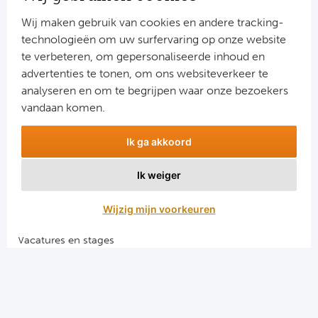
Ba
Wij maken gebruik van cookies en andere tracking-
He
technologieën om uw surfervaring op onze website
te verbeteren, om gepersonaliseerde inhoud en
Bo
advertenties te tonen, om ons websiteverkeer te
Aanmelden
analyseren en om te begrijpen waar onze bezoekers
Uni
Snel naar
vandaan komen.
Ha
Combinatiereizen voetbal en darts
Ik ga akkoord
Voetbalreizen FC Barcelona
Voetbalreizen Manchester City FC
Frankr
Ik weiger
Voetbalreizen Manchester United
Voetbalreizen Liverpool FC
Par
Wijzig mijn voorkeuren
Ol
Vacatures en stages
Voetbalgarant regeling
OG
Algemene voorwaarden
Portu
Privacy en cookies