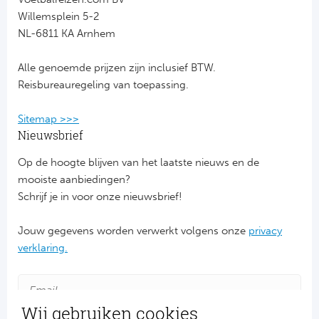
Willemsplein 5-2
Bo
Ma
NL-6811 KA Arnhem
Co
Alle genoemde prijzen zijn inclusief BTW.
SS 
Reisbureauregeling van toepassing.
Ud
Sitemap >>>
Nieuwsbrief
To
Op de hoogte blijven van het laatste nieuws en de
mooiste aanbiedingen?
Duits
Schrijf je in voor onze nieuwsbrief!
Bo
Jouw gegevens worden verwerkt volgens onze
privacy
verklaring.
Ba
We
Wij gebruiken cookies