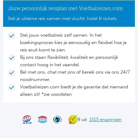
Su
Pr
Train
Jouw persoonlijk reisplan met Voetbalreizen.com
Turkij
Voetb
To
Ch
Stel je ultieme reis samen met vlucht, hotel & tickets
Tra
Schot
Ch
Le
Stel jouw voetbalreis zelf samen. In het
Train
België
Cry
boekingsproces kies je eenvoudig en flexibel hoe je
Le
reis eruit komt te zien.
Overi
Tr
Fu
Bij ons staan flexibiliteit, kwaliteit en persoonlijk
FA
contact hoog in het vaandel.
Tra
De
Ev
Bel met ons, chat met ons of bereik ons via ons 24/7
Le
noodnummer.
Tra
Po
Ast
Voetbalreizen.com biedt je de garantie dat niemand
Co
alleen zit! *zie voordelen
Tr
Oos
Le
Spanj
Tr
Tsj
Ip
9 uit
1515 ervaringen
Pri
Tra
Ser
Qu
Seg