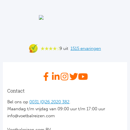
Cel
Turkij
Cá
Süp
Italië
Overi
AC
Ch
9 uit
1515 ervaringen
Int
Eks
SS
Oos
AS
Sup
Contact
Ju
Sup
Bel ons op
0031 (0)26 2020 382
.
Maandag t/m vrijdag van 09:00 uur t/m 17:00 uur
ACF
Lig
info@voetbalreizen.com
At
Bra
Voetbalreizen.com BV