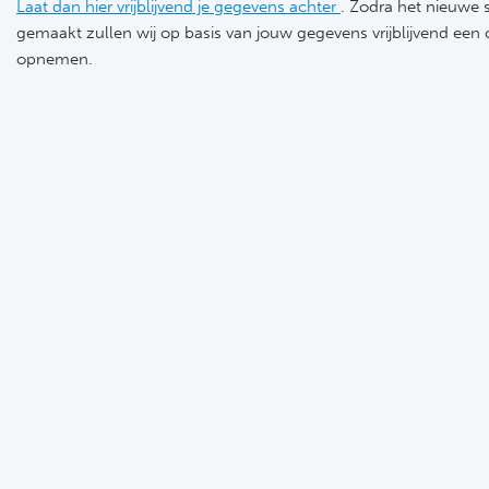
Laat dan hier vrijblijvend je gegevens achter
. Zodra het nieuwe
gemaakt zullen wij op basis van jouw gegevens vrijblijvend een o
opnemen.