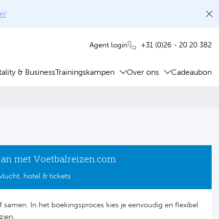
n!
+31 (0)26 - 20 20 382
Agent login
ality & Business
Trainingskampen
Over ons
Cadeaubon
lan met Voetbalreizen.com
vlucht, hotel & tickets
lf samen. In het boekingsproces kies je eenvoudig en flexibel
zien.