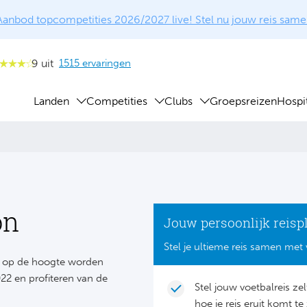
Aanbod topcompetities 2026/2027 live! Stel nu jouw reis same
9 uit
1515 ervaringen
Landen
Competities
Clubs
Groepsreizen
Hospit
on
Jouw persoonlijk reisp
Stel je ultieme reis samen met 
te op de hoogte worden
22 en profiteren van de
Stel jouw voetbalreis ze
hoe je reis eruit komt te 