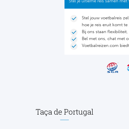
Stel je ultieme reis samen met 
Stel jouw voetbalreis ze
hoe je reis eruit komt te 
Bij ons staan flexibilite
Bel met ons, chat met 
Voetbalreizen.com biedt 
Taça de Portugal