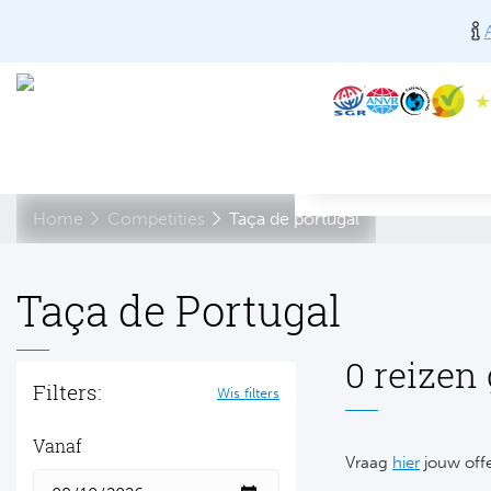
Home
Competities
Taça de portugal
Taça de Portugal
0 reizen
Filters:
Wis filters
Vanaf
Vraag
hier
jouw offe