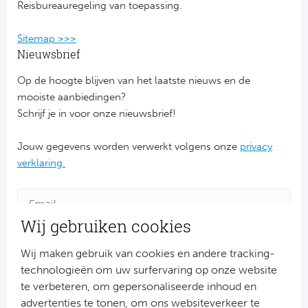
Reisbureauregeling van toepassing.
Cel
Sitemap >>>
Ra
Nieuwsbrief
Ab
Op de hoogte blijven van het laatste nieuws en de
mooiste aanbiedingen?
Schrijf je in voor onze nieuwsbrief!
Turkij
Jouw gegevens worden verwerkt volgens onze
privacy
Bes
verklaring.
Fe
Gal
Wij gebruiken cookies
België
Wij maken gebruik van cookies en andere tracking-
technologieën om uw surfervaring op onze website
Cl
te verbeteren, om gepersonaliseerde inhoud en
advertenties te tonen, om ons websiteverkeer te