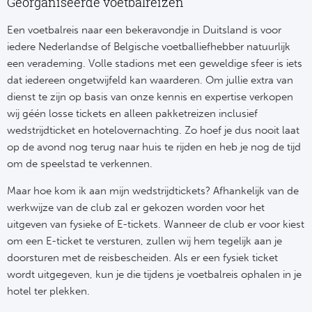
Su
Georganiseerde voetbalreizen
Pr
Train
Turkij
Voetb
Een voetbalreis naar een bekeravondje in Duitsland is voor
To
Ch
iedere Nederlandse of Belgische voetballiefhebber natuurlijk
Tra
Schot
een verademing. Volle stadions met een geweldige sfeer is iets
Ch
Le
dat iedereen ongetwijfeld kan waarderen. Om jullie extra van
Train
België
Cry
dienst te zijn op basis van onze kennis en expertise verkopen
Le
wij géén losse tickets en alleen pakketreizen inclusief
Overi
Tr
Fu
wedstrijdticket en hotelovernachting. Zo hoef je dus nooit laat
FA
op de avond nog terug naar huis te rijden en heb je nog de tijd
Tra
De
Ev
om de speelstad te verkennen.
Le
Tra
Po
Maar hoe kom ik aan mijn wedstrijdtickets? Afhankelijk van de
Ast
Co
werkwijze van de club zal er gekozen worden voor het
Tr
Oos
Le
uitgeven van fysieke of E-tickets. Wanneer de club er voor kiest
Spanj
om een E-ticket te versturen, zullen wij hem tegelijk aan je
Tr
Tsj
Ip
doorsturen met de reisbescheiden. Als er een fysiek ticket
Pri
wordt uitgegeven, kun je die tijdens je voetbalreis ophalen in je
Tra
Ser
Qu
hotel ter plekken.
Seg