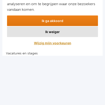
Aanmelden
RS
analyseren en om te begrijpen waar onze bezoekers
Snel naar
vandaan komen.
Ro
Combinatiereizen voetbal en darts
Ik ga akkoord
KA
Voetbalreizen FC Barcelona
Voetbalreizen Manchester City FC
Ik weiger
Ce
Voetbalreizen Manchester United
Voetbalreizen Liverpool FC
Wijzig mijn voorkeuren
Sta
Vacatures en stages
Overi
Voetbalgarant regeling
FC
Algemene voorwaarden
Privacy en cookies
FK 
El Clasico voetbalreizen
Spa
Merseyside voetbalreizen
Derby della Capitale voetbalreizen
Ra