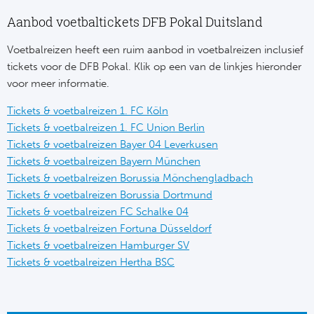
Aanbod voetbaltickets DFB Pokal Duitsland
Frankr
Ma
Voetbalreizen heeft een ruim aanbod in voetbalreizen inclusief
RC
Lig
tickets voor de DFB Pokal. Klik op een van de linkjes hieronder
voor meer informatie.
Gi
België
Tickets & voetbalreizen 1. FC Köln
RC
Tickets & voetbalreizen 1. FC Union Berlin
Jup
Tickets & voetbalreizen Bayer 04 Leverkusen
La
Tickets & voetbalreizen Bayern München
Portu
Tickets & voetbalreizen Borussia Mönchengladbach
CA
Tickets & voetbalreizen Borussia Dortmund
Pri
Tickets & voetbalreizen FC Schalke 04
CD
Tickets & voetbalreizen Fortuna Düsseldorf
Schot
Tickets & voetbalreizen Hamburger SV
CD 
Tickets & voetbalreizen Hertha BSC
Sco
Co