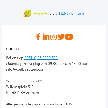
FC
9 uit
1515 ervaringen
Ben
Sp
SC
Contact
Est
Bel ons op
0031 (0)26 2020 382
.
Maandag t/m vrijdag van 09:00 uur t/m 17:00 uur
Ca
info@voetbalreizen.com
CD
Voetbalreizen.com BV
Willemsplein 5-2
Es
NL-6811 KA Arnhem
Schot
Alle genoemde prijzen zijn inclusief BTW.