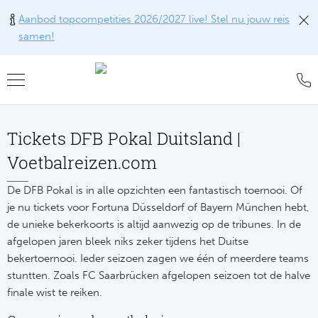
Aanbod topcompetities 2026/2027 live! Stel nu jouw reis
samen!
Teru
Teru
Teru
Teru
Teru
Alle w
Alle w
Alle w
Train
FAQ
Tickets DFB Pokal Duitsland |
Engel
Europ
Engel
Blog
Tr
Voetbalreizen.com
Spanj
Conta
Ch
Liv
Tra
De DFB Pokal is in alle opzichten een fantastisch toernooi. Of
je nu tickets voor Fortuna Düsseldorf of Bayern München hebt,
Italië
Revie
Eu
Ma
de unieke bekerkoorts is altijd aanwezig op de tribunes. In de
Train
afgelopen jaren bleek niks zeker tijdens het Duitse
Duits
Ons k
Co
Man
bekertoernooi. Ieder seizoen zagen we één of meerdere teams
Train
stuntten. Zoals FC Saarbrücken afgelopen seizoen tot de halve
Frankr
Over 
Ars
Engel
finale wist te reiken.
Tr
Portu
Offer