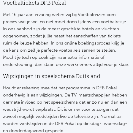
Tr
Bra
Voetbaltickets DFB Pokal
So
Co
Ver
Met 16 jaar aan ervaring weten wij bij Voetbalreizen.com
Spanj
precies wat je wel en niet moet doen tijdens een voetbalreisje.
Su
Arg
In ons aanbod zijn de meest geschikte hotels en vluchten
Rea
opgenomen, zodat jullie naast het aanschaffen van tickets
Italië
ruim de keuze hebben. In ons online boekingsproces krijg je
FC
de kans om zelf je perfecte voetbalreis samen te stellen.
Ser
Mocht je toch op zoek zijn naar extra informatie of
Atl
ondersteuning, dan staan onze werknemers altijd voor je klaar.
Cop
Wijzigingen in speelschema Duitsland
Val
Duits
Houdt er rekening mee dat het programma in DFB Pokal
Sev
onderhevig is aan wijzigingen. De TV-maatschappijen hebben
Bu
dermate invloed op het speelschema dat er zo nu en dan een
Rea
wedstrijd wordt verplaatst. Dit is om er voor te zorgen dat
2. 
Ath
zoveel mogelijk wedstrijden live op televisie zijn. Normaliter
worden wedstrijden in de DFB Pokal op dinsdag-, woensdag-
DF
Rea
en donderdagavond gespeeld.