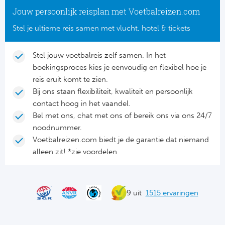
Cel
Turkij
Jouw persoonlijk reisplan met Voetbalreizen.com
Cá
Süp
Stel je ultieme reis samen met vlucht, hotel & tickets
Italië
Overi
Stel jouw voetbalreis zelf samen. In het
boekingsproces kies je eenvoudig en flexibel hoe je
AC
Ch
reis eruit komt te zien.
Bij ons staan flexibiliteit, kwaliteit en persoonlijk
Int
Eks
contact hoog in het vaandel.
Bel met ons, chat met ons of bereik ons via ons 24/7
SS
Oos
noodnummer.
Voetbalreizen.com biedt je de garantie dat niemand
AS
Sup
alleen zit! *zie voordelen
Ju
Sup
ACF
9 uit
1515 ervaringen
Lig
At
Bra