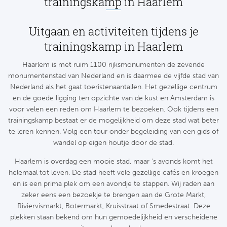
trainingskamp in Haarlem
Ba
He
Uitgaan en activiteiten tijdens je
trainingskamp in Haarlem
Bo
Haarlem is met ruim 1100 rijksmonumenten de zevende
Uni
monumentenstad van Nederland en is daarmee de vijfde stad van
Nederland als het gaat toeristenaantallen. Het gezellige centrum
Ha
en de goede ligging ten opzichte van de kust en Amsterdam is
voor velen een reden om Haarlem te bezoeken. Ook tijdens een
trainingskamp bestaat er de mogelijkheid om deze stad wat beter
Frankr
te leren kennen. Volg een tour onder begeleiding van een gids of
wandel op eigen houtje door de stad.
Par
Haarlem is overdag een mooie stad, maar 's avonds komt het
Ol
helemaal tot leven. De stad heeft vele gezellige cafés en kroegen
en is een prima plek om een avondje te stappen. Wij raden aan
OG
zeker eens een bezoekje te brengen aan de Grote Markt,
Riviervismarkt, Botermarkt, Kruisstraat of Smedestraat. Deze
plekken staan bekend om hun gemoedelijkheid en verscheidene
Portu