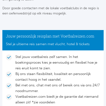
Su
Pr
Train
Door goede contacten met de lokale voetbalclubs in de regio is
Turkij
Voetb
To
een oefenwedstrijd op elk niveau mogelijk.
Ch
Tra
Schot
Ch
Le
Train
België
Cry
Le
Jouw persoonlijk reisplan met Voetbalreizen.com
Overi
Tr
Fu
Stel je ultieme reis samen met vlucht, hotel & tickets
FA
Tra
De
Ev
Stel jouw voetbalreis zelf samen. In het
Le
boekingsproces kies je eenvoudig en flexibel hoe je
Tra
Po
Ast
Co
reis eruit komt te zien.
Tr
Bij ons staan flexibiliteit, kwaliteit en persoonlijk
Oos
Le
contact hoog in het vaandel.
Spanj
Tr
Tsj
Bel met ons, chat met ons of bereik ons via ons 24/7
Ip
noodnummer.
Pri
Tra
Ser
Voetbalreizen.com biedt je de garantie dat niemand
Qu
alleen zit! *zie voordelen
Seg