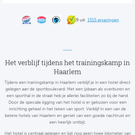
Tr
Bra
So
Co
Ver
9 uit
1515 ervaringen
Spanj
Su
Arg
Rea
Italië
FC
Ser
Het verblijf tijdens het trainingskamp in
Atl
Cop
Haarlem
Val
Tijdens een trainingskamp in Haarlem verblijf je in een hotel direct
Duits
gelegen aan de sportboulevard. Met een ijsbaan als overburen en
Sev
een sporthal in de straat heb je allerlei faciliteiten zo bij de hand.
Bu
Door de speciale ligging van het hotel is er gekozen voor een
Rea
inrichting geheel in het teken van sport. Verblijf in een van de
2. 
betere hotels van Haarlem en geniet van een goede nachtrust en
Ath
een heerlijk ontbijt.
DF
Rea
Het hotel is centraal gelegen en ligt nog geen twee kilometer van