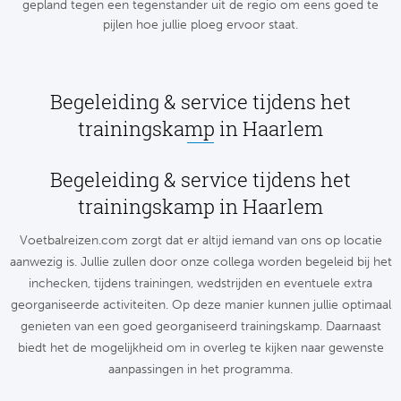
Cel
Turkij
gepland tegen een tegenstander uit de regio om eens goed te
pijlen hoe jullie ploeg ervoor staat.
Cá
Süp
Italië
Overi
Begeleiding & service tijdens het
trainingskamp in Haarlem
AC
Ch
Begeleiding & service tijdens het
Int
Eks
trainingskamp in Haarlem
SS
Oos
Voetbalreizen.com zorgt dat er altijd iemand van ons op locatie
AS
aanwezig is. Jullie zullen door onze collega worden begeleid bij het
Sup
inchecken, tijdens trainingen, wedstrijden en eventuele extra
Ju
Sup
georganiseerde activiteiten. Op deze manier kunnen jullie optimaal
genieten van een goed georganiseerd trainingskamp. Daarnaast
ACF
Lig
biedt het de mogelijkheid om in overleg te kijken naar gewenste
aanpassingen in het programma.
At
Bra