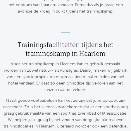
het centrum van Haarlem vandaan. Prima dus als je graag een
Frankr
Ma
avondje de kroeg in duikt tijdens het trainingskamp.
RC
Lig
Gi
België
Trainingsfaciliteiten tijdens het
RC
trainingskamp in Haarlem
Jup
Voor het trainingskamp in Haarlem kan er gebruik gemaakt
La
worden van zowel natuur- als kunstgras. Daarbij maken wij gebruik
Portu
van een sportcomplex op maximaal tien minuten rijden van het
CA
hotel vandaan. Er gaat zo geen onnodige tijd verloren aan het
Pri
reizen naar de velden.
CD
Naast goede voetbalvelden kan het zo zijn dat jullie op zoek zijn
Schot
CD 
naar meer. Zo is het al eens voorgekomen dat er een voetbalploeg
graag gebruik maakte van een sporthal, zwembad of fitnesslocatie.
Sco
Co
Wij helpen jullie graag bij het vinden van dergelijke alternatieve
trainingslocaties in Haarlem. Uiteraard wordt er ook een oefenduel