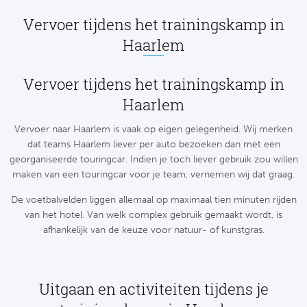
Bo
Ma
Vervoer tijdens het trainingskamp in
Haarlem
Co
Vervoer tijdens het trainingskamp in
SS 
Haarlem
Ud
Vervoer naar Haarlem is vaak op eigen gelegenheid. Wij merken
To
dat teams Haarlem liever per auto bezoeken dan met een
georganiseerde touringcar. Indien je toch liever gebruik zou willen
maken van een touringcar voor je team, vernemen wij dat graag.
Duits
De voetbalvelden liggen allemaal op maximaal tien minuten rijden
Bo
van het hotel. Van welk complex gebruik gemaakt wordt, is
afhankelijk van de keuze voor natuur- of kunstgras.
Ba
We
Uitgaan en activiteiten tijdens je