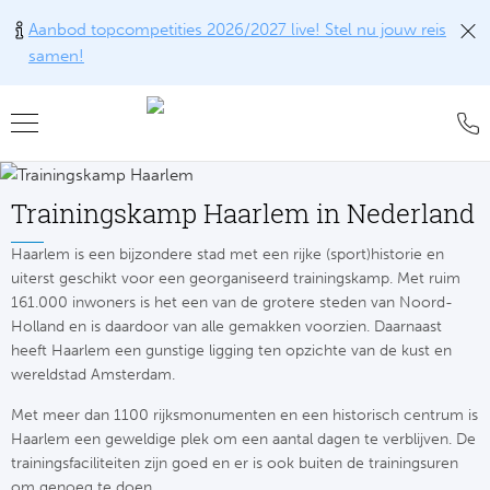
Aanbod topcompetities 2026/2027 live! Stel nu jouw reis
samen!
Teru
Teru
Teru
Teru
Teru
Alle w
Alle w
Alle w
Train
FAQ
Trainingskamp Haarlem in Nederland
Engel
Europ
Engel
Blog
Tr
Haarlem is een bijzondere stad met een rijke (sport)historie en
uiterst geschikt voor een georganiseerd trainingskamp. Met ruim
Spanj
Conta
Ch
Liv
Tra
161.000 inwoners is het een van de grotere steden van Noord-
Holland en is daardoor van alle gemakken voorzien. Daarnaast
Italië
Revie
Eu
Ma
Train
heeft Haarlem een gunstige ligging ten opzichte van de kust en
wereldstad Amsterdam.
Duits
Ons k
Co
Man
Train
Met meer dan 1100 rijksmonumenten en een historisch centrum is
Frankr
Over 
Ars
Haarlem een geweldige plek om een aantal dagen te verblijven. De
Engel
Tr
trainingsfaciliteiten zijn goed en er is ook buiten de trainingsuren
Portu
Offer
om genoeg te doen.