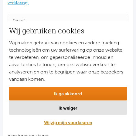
Ba
verklaring.
He
Wij gebruiken cookies
Bo
Wij maken gebruik van cookies en andere tracking-
Uni
technologieën om uw surfervaring op onze website
te verbeteren, om gepersonaliseerde inhoud en
Ha
advertenties te tonen, om ons websiteverkeer te
Aanmelden
analyseren en om te begrijpen waar onze bezoekers
Frankr
Snel naar
vandaan komen.
Par
Combinatiereizen voetbal en darts
Ik ga akkoord
Voetbalreizen FC Barcelona
Ol
Voetbalreizen Manchester City FC
Ik weiger
Voetbalreizen Manchester United
OG
Voetbalreizen Liverpool FC
Wijzig mijn voorkeuren
Portu
Vacatures en stages