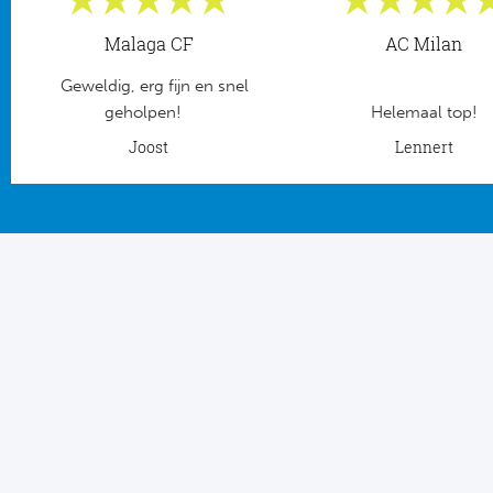
Tr
Bra
So
Co
Malaga CF
AC Milan
Ver
Spanj
Geweldig, erg fijn en snel
Su
Arg
geholpen!
Helemaal top!
Rea
Joost
Lennert
Italië
FC
Ser
Atl
Cop
Val
Duits
Sev
Bu
Rea
2. 
Ath
DF
Rea