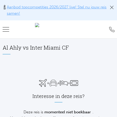
Aanbod topcompetities 2026/2027 live! Stel nu jouw reis
samen!
Teru
Teru
Teru
Teru
Teru
Alle w
Alle w
Alle w
Train
FAQ
Al Ahly vs Inter Miami CF
Engel
Europ
Engel
Blog
Tr
Spanj
Conta
Ch
Liv
Tra
Italië
Revie
Eu
Ma
+
+
+
Train
Duits
Ons k
Co
Man
Interesse in deze reis?
Train
Frankr
Over 
Ars
Engel
Tr
Deze reis is
momenteel niet boekbaar
.
Portu
Offer