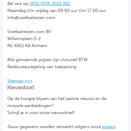
Bel ons op
0031 (0)26 2020 382
.
Bo
Ma
Maandag t/m vrijdag van 09:00 uur t/m 17:00 uur
info@voetbalreizen.com
Co
Voetbalreizen.com BV
SS 
Willemsplein 5-2
NL-6811 KA Arnhem
Ud
Alle genoemde prijzen zijn inclusief BTW.
To
Reisbureauregeling van toepassing.
Duits
Sitemap >>>
Nieuwsbrief
Bo
Op de hoogte blijven van het laatste nieuws en de
Ba
mooiste aanbiedingen?
Schrijf je in voor onze nieuwsbrief!
We
Jouw gegevens worden verwerkt volgens onze
privacy