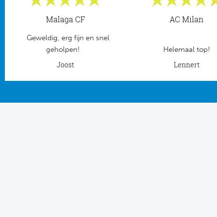
Tr
Bra
So
Co
Malaga CF
AC Milan
Ver
Spanj
Geweldig, erg fijn en snel
Su
Arg
geholpen!
Helemaal top!
Rea
Joost
Lennert
Italië
FC
Ser
Atl
Cop
Val
Duits
Sev
Bu
Rea
2. 
Ath
DF
Rea