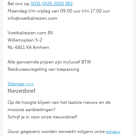
Bel ons op
0031 (0)26 2020 382
.
Bo
Ma
Maandag t/m vrijdag van 09:00 uur t/m 17:00 uur
info@voetbalreizen.com
Co
Voetbalreizen.com BV
SS 
Willemsplein 5-2
NL-6811 KA Arnhem
Ud
Alle genoemde prijzen zijn inclusief BTW.
To
Reisbureauregeling van toepassing.
Duits
Sitemap >>>
Nieuwsbrief
Bo
Op de hoogte blijven van het laatste nieuws en de
Ba
mooiste aanbiedingen?
Schrijf je in voor onze nieuwsbrief!
We
Jouw gegevens worden verwerkt volgens onze
privacy