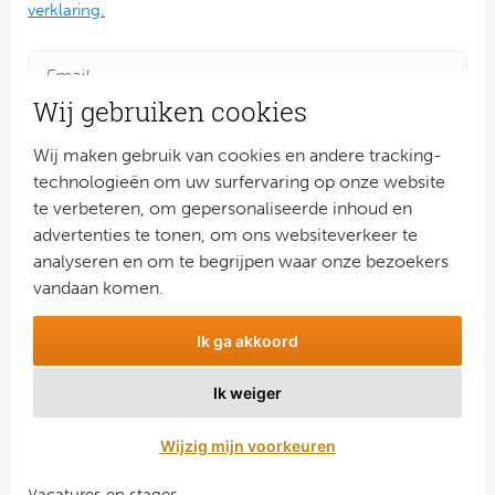
Ba
verklaring.
He
Wij gebruiken cookies
Bo
Wij maken gebruik van cookies en andere tracking-
Uni
technologieën om uw surfervaring op onze website
te verbeteren, om gepersonaliseerde inhoud en
Ha
advertenties te tonen, om ons websiteverkeer te
Aanmelden
analyseren en om te begrijpen waar onze bezoekers
Frankr
Snel naar
vandaan komen.
Par
Combinatiereizen voetbal en darts
Ik ga akkoord
Voetbalreizen FC Barcelona
Ol
Voetbalreizen Manchester City FC
Ik weiger
Voetbalreizen Manchester United
OG
Voetbalreizen Liverpool FC
Wijzig mijn voorkeuren
Portu
Vacatures en stages