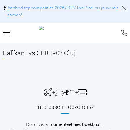
Aanbod topcompetities 2026/2027 live! Stel nu jouw reis
samen!
Teru
Teru
Teru
Teru
Teru
Alle w
Alle w
Alle w
Train
FAQ
Ballkani vs CFR 1907 Cluj
Engel
Europ
Engel
Blog
Tr
Spanj
Conta
Ch
Liv
Tra
Italië
Revie
Eu
Ma
+
+
+
Train
Duits
Ons k
Co
Man
Interesse in deze reis?
Train
Frankr
Over 
Ars
Engel
Tr
Deze reis is
momenteel niet boekbaar
.
Portu
Offer